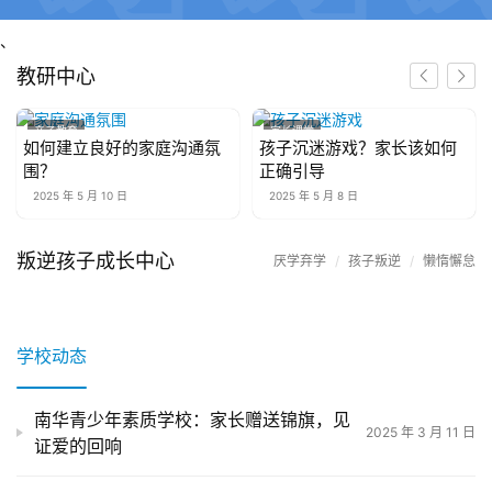
、
守护学生成长，从营养一日三餐开始
校园新茂，焕然一新——南华
快乐周末，丰富学生课余生
全校学生汇操比赛——武术操
南华新学期第一课，王校长开
青少年专门学校环境升级纪实
活，学校举办趣味小游戏
展现精神风貌
讲《学习的觉醒》
教研中心
学校环境
学校环境
成长相册
日常训练
学校动态
校园新茂
亲子教育
家长课堂
如何建立良好的家庭沟通氛
孩子沉迷游戏？家长该如何
围？
正确引导
2025 年 5 月 10 日
2025 年 5 月 8 日
叛逆孩子成长中心
厌学弃学
/
孩子叛逆
/
懒惰懈怠
【贵州观察】防范孩子离家出
【福建案例】孩子沉迷游戏的
【湖北案例】电子产品使用管
【云南视角】校园安全防护：
走：家庭与学校的协同措施
背后：家长应如何引导
离家出走
沉迷游戏
控：打造科学的屏幕时间管理
预防校园暴力与欺凌的实用措
沉迷游戏
暴力倾向
施
学校动态
南华青少年素质学校：家长赠送锦旗，见
2025 年 3 月 11 日
证爱的回响