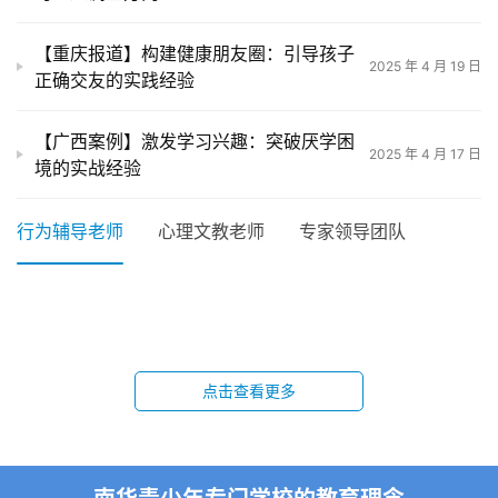
【重庆报道】构建健康朋友圈：引导孩子
新
2025 年 4 月 19 日
正确交友的实践经验
闻
中
心
【广西案例】激发学习兴趣：突破厌学困
2025 年 4 月 17 日
境的实战经验
教
研
行为辅导老师
心理文教老师
专家领导团队
中
心
行为辅导团队视频介绍
雷志林
袁来
杨理
周铝
钱锷
行为辅导老师
行为辅导老师
唐金华
李平
行为辅导老师
行为辅导老师
成
王川
闫文龙
行为辅导老师
行为辅导老师
行为辅导老师
行为辅导老师
长
行为辅导老师
行为辅导老师
点击查看更多
中
心
全