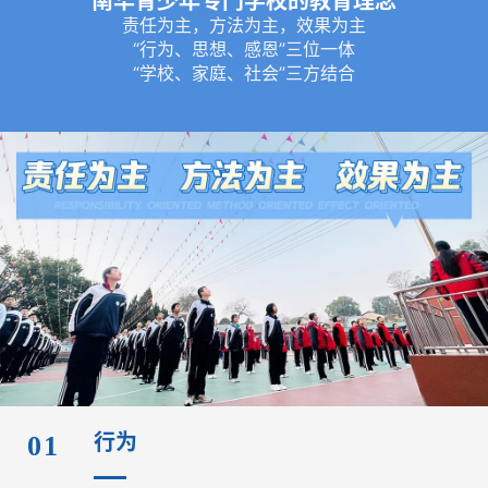
南华青少年专门学校的教育理念
国
责任为主，方法为主，效果为主
青
“行为、思想、感恩”三位一体
少
“学校、家庭、社会”三方结合
年
叛
逆
专
题
行为
01