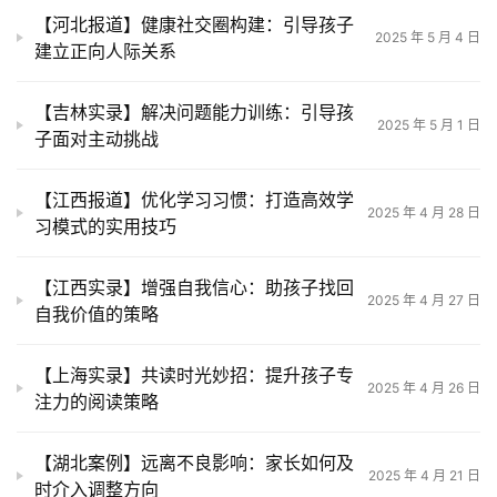
【河北报道】健康社交圈构建：引导孩子
2025 年 5 月 4 日
建立正向人际关系
【吉林实录】解决问题能力训练：引导孩
2025 年 5 月 1 日
关
子面对主动挑战
于
我
【江西报道】优化学习习惯：打造高效学
们
2025 年 4 月 28 日
习模式的实用技巧
师
【江西实录】增强自我信心：助孩子找回
资
2025 年 4 月 27 日
自我价值的策略
力
量
【上海实录】共读时光妙招：提升孩子专
2025 年 4 月 26 日
注力的阅读策略
校
园
【湖北案例】远离不良影响：家长如何及
生
2025 年 4 月 21 日
时介入调整方向
活