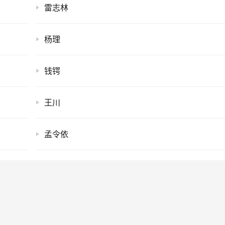
雷志林
杨理
钱锷
王川
孟令依