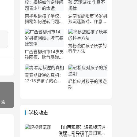
南华叛逆孩子学校：
湖南省邵阳市16岁男
揭秘如何逆转问题青
孩沉迷游戏、作息不
少年的命运
规律案例
揭秘战胜孩子厌学的
科学方法
广西省柳州市14岁男
孩网瘾、脾气暴躁案
例
青春期叛逆的真相：
12-18岁孩子的心理
轻松应对孩子的叛逆
发展图谱
期
一篇
学校动态
【山西观察】短视频沉迷
治理：引导孩子回归真实
2025 年 5 月 14 日