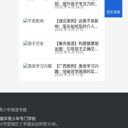
招：提升孩子专注力的阅
2025 年 4 月 26 日
读策略
招生简章
【湖北案例】远离不良影
响：家长如何及时介入调
2025 年 4 月 21 日
整方向
【重庆报道】构建健康朋
友圈：引导孩子正确交友
2025 年 4 月 19 日
的实践经验
【广西案例】激发学习兴
趣：突破厌学困境的实战
2025 年 4 月 17 日
经验
青少年叛逆专题
南华青少年专门学校
沙市望城区丁字镇派出所旁30米。