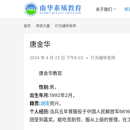
关于我们
师
首页
师资力量
行为辅导老师
唐金华
2024 年 4 月 23 日 下午6:03
•
行为辅导老师
唐金华教官
性别:
男，
出生年月:
1992年2月，
籍贯:
湖南
资兴，
个人经历:
当兵五年曾服役于中国人民解放军661
团受到嘉奖。能吃苦耐劳、服从上级的管理，在