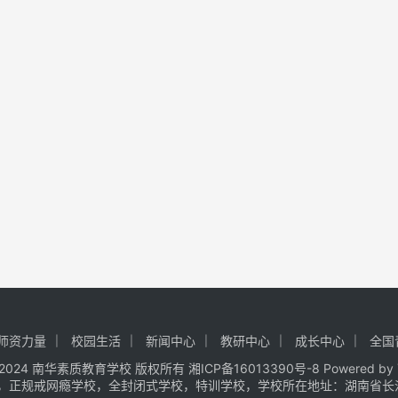
师资力量
校园生活
新闻中心
教研中心
成长中心
全国
t © 2024 南华素质教育学校 版权所有
湘ICP备16013390号-8
Powered by
，正规戒网瘾学校，全封闭式学校，特训学校，学校所在地址：湖南省长