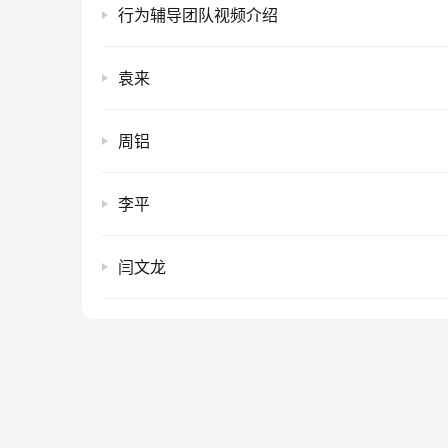
行为辅导团队视频介绍
袁来
周铝
李平
闫文龙