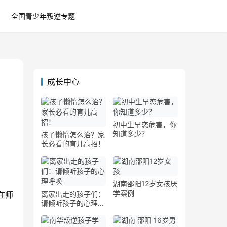
全国青少年叛逆专题
成长中心
初中生早恋危害，你
知道多少？
孩子懒惰怎么治？家
长必看的育儿高招！
湖南邵阳12岁女孩厌
学案例
在师
离家出走的孩子们：
请倾听孩子的心理呼
唤