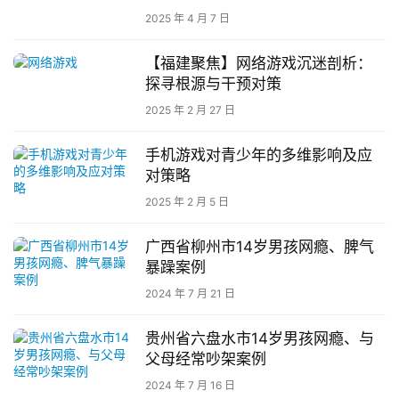
量
2025 年 4 月 7 日
校
【福建聚焦】网络游戏沉迷剖析：
园
探寻根源与干预对策
生
2025 年 2 月 27 日
活
手机游戏对青少年的多维影响及应
新
对策略
闻
2025 年 2 月 5 日
中
心
广西省柳州市14岁男孩网瘾、脾气
暴躁案例
教
2024 年 7 月 21 日
研
中
贵州省六盘水市14岁男孩网瘾、与
心
父母经常吵架案例
2024 年 7 月 16 日