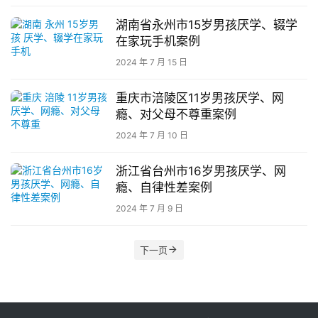
成
长
湖南省永州市15岁男孩厌学、辍学
中
在家玩手机案例
心
2024 年 7 月 15 日
全
重庆市涪陵区11岁男孩厌学、网
国
瘾、对父母不尊重案例
青
2024 年 7 月 10 日
少
年
浙江省台州市16岁男孩厌学、网
叛
瘾、自律性差案例
逆
2024 年 7 月 9 日
专
题
下一页