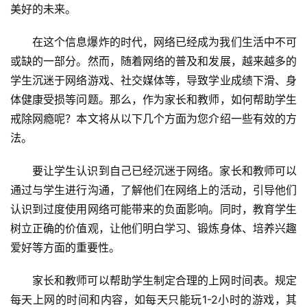
资
美好的未来。
力
量
在这个信息爆炸的时代，网络已经成为我们生活中不可
或缺的一部分。然而，随着网络的普及和发展，越来越多的
校
学生沉迷于网络游戏、社交媒体等，导致学业成绩下滑、身
园
体健康受损等问题。那么，作为家长和教师，如何帮助学生
生
戒除网瘾呢？本文将从以下几个方面为您介绍一些有效的方
活
法。
新
要让学生认识到自己已经沉迷于网络。家长和教师可以
闻
通过与学生进行沟通，了解他们在网络上的活动，引导他们
中
认识到过度使用网络可能带来的负面影响。同时，教育学生
心
树立正确的价值观，让他们明白学习、锻炼身体、培养兴趣
爱好等方面的重要性。
教
研
家长和教师可以帮助学生制定合理的上网时间表。规定
中
每天上网的时间和内容，如每天只能玩1-2小时的游戏，其
心