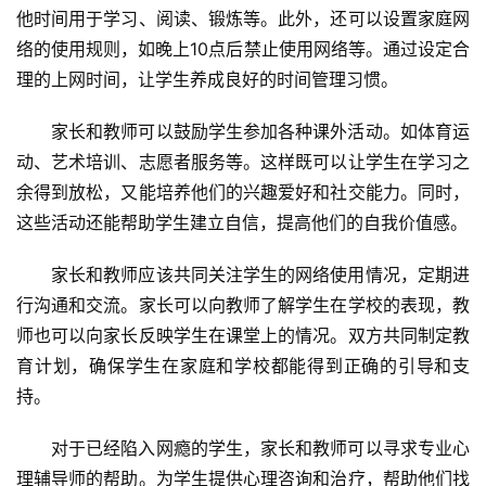
他时间用于学习、阅读、锻炼等。此外，还可以设置家庭网
络的使用规则，如晚上10点后禁止使用网络等。通过设定合
成
长
理的上网时间，让学生养成良好的时间管理习惯。
中
心
家长和教师可以鼓励学生参加各种课外活动。如体育运
动、艺术培训、志愿者服务等。这样既可以让学生在学习之
全
余得到放松，又能培养他们的兴趣爱好和社交能力。同时，
国
这些活动还能帮助学生建立自信，提高他们的自我价值感。
青
少
家长和教师应该共同关注学生的网络使用情况，定期进
年
行沟通和交流。家长可以向教师了解学生在学校的表现，教
叛
师也可以向家长反映学生在课堂上的情况。双方共同制定教
逆
育计划，确保学生在家庭和学校都能得到正确的引导和支
专
持。
题
对于已经陷入网瘾的学生，家长和教师可以寻求专业心
理辅导师的帮助。为学生提供心理咨询和治疗，帮助他们找