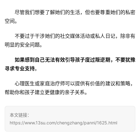
闻
尽管我们想要了解她们的生活，但也要尊重她们的私密
中
心
空间。
不要过于干涉她们的社交媒体活动或私人日记，除非有
教
明显的安全问题。
研
中
如果感到自己无法有效引导孩子度过叛逆期，不要犹豫
心
寻求专业支持
。
成
心理医生或家庭治疗师可以提供有价值的建议和策略，
长
帮助你和孩子建立更健康的亲子关系。
中
心
本文链接：
全
https://www.13su.com/chengzhang/panni/1625.html
国
青
少