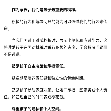
作为家长，我们是孩子最重要的榜样
。
关
于
积极的行为和解决问题的能力可以通过我们的行为来传
我
递。
们
当我们面对困难或挫折时，展示出坚韧和应对能力，这
师
将激励孩子在面对挑战时采取积极的态度，学会解决问题而
资
不是逃避。
力
量
鼓励孩子自主决策和承担责任
。
叛逆期是培养责任感和独立性的黄金时期。
校
园
鼓励孩子参与家庭决策，让她们承担一些家务或个人责
生
活
任，如管理自己的时间表或零花钱。
尊重孩子的隐私和个人空间
。
新