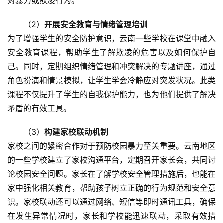
对暴力或欺凌行为。
（2）
开展安全教育与情绪管理培训
为了增强学生的安全防护意识，云南一些学校在课堂中融入
安全教育课程，帮助学生了解欺凌的危害以及如何保护自
己。同时，定期组织情绪管理和冲突解决的专题讲座，通过
角色扮演和情景模拟，让学生学会冷静应对突发状况。此类
课程不仅提升了学生的自我保护能力，也为他们提供了解决
矛盾的有效工具。
关
（3）
构建家校联动机制
于
家校之间的紧密合作对于预防校园暴力至关重要。云南地区
我
的一些学校建立了家校沟通平台，定期召开家长会，共同讨
们
论校园安全问题。家长在了解学校安全管理措施后，也能在
家中强化相关教育，帮助孩子树立正确的行为规范和安全意
师
识。家校联动还可以通过网络、短信等即时通讯工具，确保
资
在发生异常情况时，家长和学校能迅速联动，采取有效措
力