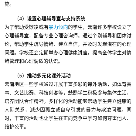
量
施。
（4）
设置心理辅导室与支持系统
校
园
为了帮助受欺凌或有
暴力倾向
的学生，云南许多学校设立了
生
心理辅导室，配备专业心理咨询师。通过个别辅导和团体讨
活
论，帮助学生疏导情绪、建立自信，并及时发现潜在的心理
问题。学校还会定期举办心理健康讲座，提高全体学生对情
新
绪管理和心理调适的认识。
闻
中
（5）
推动多元化课外活动
心
云南地区一些学校通过开展丰富多彩的课外活动，如体育赛
事、文艺比赛、科技创客等，鼓励学生积极参与集体生活，
教
培养团队合作精神。多样化的活动能够帮助学生建立健康的
研
人际关系，减少因孤立或自卑引发的暴力与欺凌问题。同
中
时，丰富的活动也让学生在正向竞争中学习如何尊重他人、
心
维护公平。
成