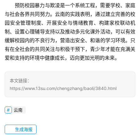
预防校园暴力与欺凌是一个系统工程，需要学校、家庭
长
与社会各界共同努力。云南的实践表明，通过建立完善的校
中
心
园安全管理制度、开展安全与情绪教育、构建家校联动机
制、设置心理辅导支持以及推动多元化课外活动，可以有效
全
缓解校园内的不良行为，营造出安全、和谐的学习环境。只
国
有在全社会的共同关注与积极干预下，青少年才能在充满关
青
爱和支持的环境中健康成长，迈向更加光明的未来。
少
年
叛
本文链接：
逆
https://www.13su.com/chengzhang/baoli/3840.html
专
题
云南
生成海报