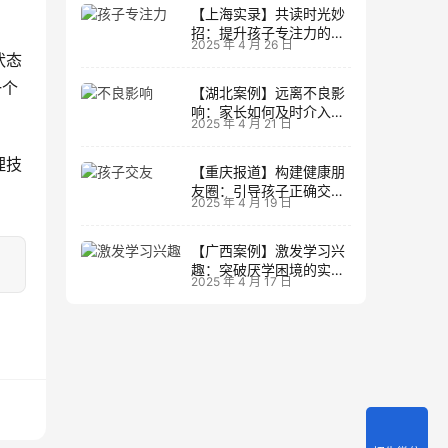
【上海实录】共读时光妙
招：提升孩子专注力的阅
2025 年 4 月 26 日
读策略
状态
一个
【湖北案例】远离不良影
响：家长如何及时介入调
2025 年 4 月 21 日
整方向
理技
【重庆报道】构建健康朋
友圈：引导孩子正确交友
2025 年 4 月 19 日
的实践经验
【广西案例】激发学习兴
趣：突破厌学困境的实战
2025 年 4 月 17 日
经验