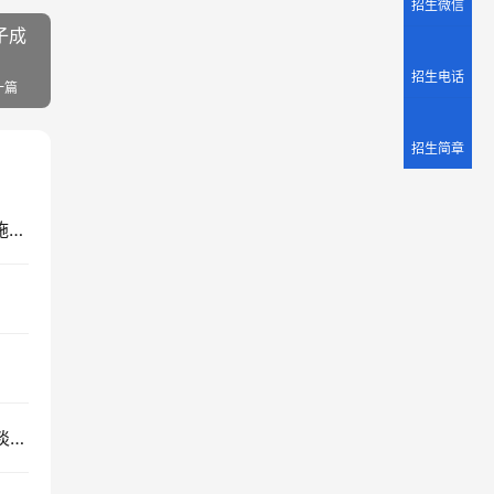
招生微信
子成
招生电话
一篇
招生简章
【河南实录】青少年暴力倾向：情绪调控与应对措施探讨
天津市滨海新区16岁女孩暴力倾向、狂躁、亲情冷淡案例