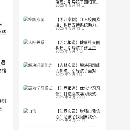
治理：引导孩子回归真实
2025 年 5 月 14 日
生活
【浙江案例】介入校园欺
课
凌：构建支持系统助力孩
2025 年 5 月 13 日
子成长
这些
【河北报道】健康社交圈
构建：引导孩子建立正向
2025 年 5 月 4 日
人际关系
在遇
【吉林实录】解决问题能
情绪
力训练：引导孩子面对主
2025 年 5 月 1 日
动挑战
【江西报道】优化学习习
惯：打造高效学习模式的
2025 年 4 月 28 日
实用技巧
导机
绪，
【江西实录】增强自我信
心：助孩子找回自我价值
2025 年 4 月 27 日
的策略