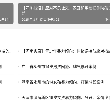
【四川报道】应对不良社交：家庭和学校联手助孩
长
上午2:11
2025 年 3 月 17 日 下午3:22
下
【云南视角】校园安全防护：预防校园暴力与欺凌的实用措施
例
广西省柳州市14岁男孩网瘾、脾气暴躁案例
例
湖南省永州市的14女孩暴力倾向、打架斗殴案例