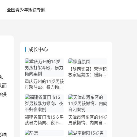
全国青少年叛逆专题
成长中心
【陕西实录】营造积
极家庭氛围：缓解孩
虑、
子叛逆心理的关键
重庆万州的14岁男孩
从而
打架斗殴、暴力倾向
案例
提供
福建省厦门市15岁男
天津市河东区的14岁
孩暴力倾向、夜不归
男孩懒惰、内向自闭
宿案例
案例
影响