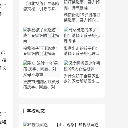
【河北视角】早恋隐
孩子
患揭秘：引导青春期
静，
情感健康发展的策略
湖南衡阳15岁男孩打
架滋事、暴力倾向案
例
揭秘孩子沉迷游戏：
离家出走的孩子们：
自己
专家级防沉迷指南
请倾听孩子的心理呼
唤
，孩
家长
为什么孩子会离家出
走？深度解析青少年
重庆市涪陵区11岁男
叛逆的5大心理根源
孩厌学、网瘾、对父
母不尊重案例
学校动态
孩子
我和
【山西观察】短视频沉迷