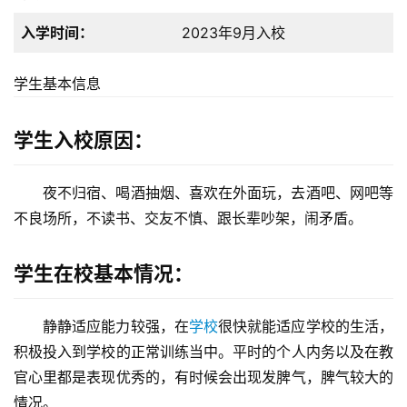
入学时间：
2023年9月入校
学生基本信息
学生入校原因：
夜不归宿、喝酒抽烟、喜欢在外面玩，去酒吧、网吧等
不良场所，不读书、交友不慎、跟长辈吵架，闹矛盾。
学生在校基本情况：
静静适应能力较强，在
学校
很快就能适应学校的生活，
关
积极投入到学校的正常训练当中。平时的个人内务以及在教
于
官心里都是表现优秀的，有时候会出现发脾气，脾气较大的
我
情况。