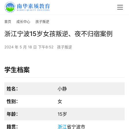
首页
成长中心
孩子叛逆
浙江宁波15岁女孩叛逆、夜不归宿案例
2024 年 5 月 18 日 下午8:52
孩子叛逆
学生档案
姓名：
小静
性别：
女
年龄：
15岁
籍贯：
浙江
省宁波市