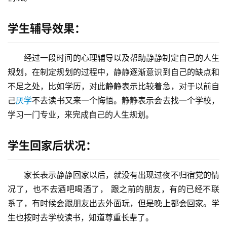
们
学生辅导效果：
师
资
力
经过一段时间的心理辅导以及帮助静静制定自己的人生
量
规划，在制定规划的过程中，静静逐渐意识到自己的缺点和
不足之处，比如学历，对此静静表示比较着急，对于以前自
校
己
厌学
不去读书又来一个悔悟。静静表示会去找一个学校，
园
学习一门专业，来完成自己的人生规划。
生
活
学生回家后状况：
新
闻
家长表示静静回家以后，就没有出现过夜不归宿党的情
中
况了，也不去酒吧喝酒了， 跟之前的朋友，有的已经不联
心
系了，有时候会跟朋友出去外面玩，但是晚上都会回家。学
生也按时去学校读书，知道尊重长辈了。
教