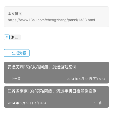
研
中
本文链接：
心
https://www.13su.com/chengzhang/panni/1333.html
成
长
浙江
中
心
生成海报
全
安徽芜湖15岁女孩网瘾，沉迷游戏案例
国
青
上一篇
2024 年 5 月 18 日 下午8:34
少
年
江苏省南京13岁男孩网瘾、沉迷手机日夜颠倒案例
叛
逆
2024 年 5 月 18 日 下午9:04
下一篇
专
题