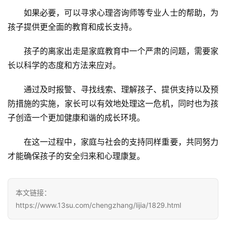
新
如果必要，可以寻求心理咨询师等专业人士的帮助，为
闻
中
孩子提供更全面的教育和成长支持。
心
孩子的离家出走是家庭教育中一个严肃的问题，需要家
教
长以科学的态度和方法来应对。
研
中
通过及时报警、寻找线索、理解孩子、提供支持以及预
心
防措施的实施，家长可以有效地处理这一危机，同时也为孩
子创造一个更加健康和谐的成长环境。
成
长
在这一过程中，家庭与社会的支持同样重要，共同努力
中
才能确保孩子的安全归来和心理康复。
心
全
本文链接：
国
https://www.13su.com/chengzhang/lijia/1829.html
青