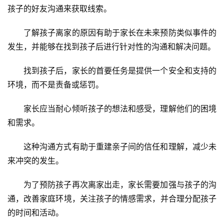
孩子的好友沟通来获取线索。
了解孩子离家的原因有助于家长在未来预防类似事件的
关
于
发生，并能够在找到孩子后进行针对性的沟通和解决问题。
我
们
找到孩子后，家长的首要任务是提供一个安全和支持的
环境，而不是责备或惩罚。
师
家长应当耐心倾听孩子的想法和感受，理解他们的困境
资
力
和需求。
量
这种沟通方式有助于重建亲子间的信任和理解，减少未
来冲突的发生。
校
园
为了预防孩子再次离家出走，家长需要加强与孩子的沟
生
活
通，改善家庭环境，关注孩子的情感需求，并合理分配孩子
的时间和活动。