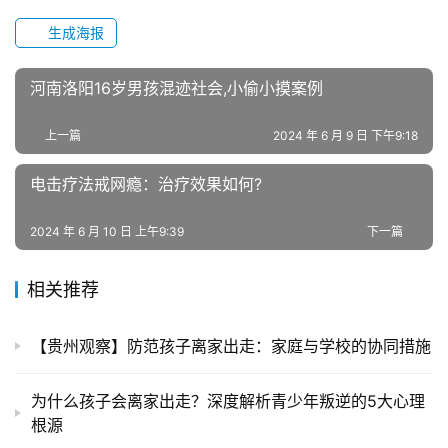
少
年
生成海报
叛
逆
河南洛阳16岁男孩混迹社会,小偷小摸案例
专
题
上一篇
2024 年 6 月 9 日 下午9:18
电击疗法戒网瘾：治疗效果如何?
2024 年 6 月 10 日 上午9:39
下一篇
相关推荐
【贵州观察】防范孩子离家出走：家庭与学校的协同措施
为什么孩子会离家出走？深度解析青少年叛逆的5大心理
根源