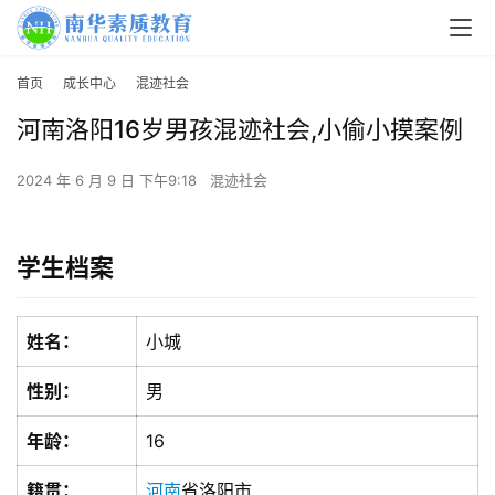
首页
成长中心
混迹社会
河南洛阳16岁男孩混迹社会,小偷小摸案例
2024 年 6 月 9 日 下午9:18
混迹社会
学生档案
姓名：
小城
性别：
男
年龄：
16
籍贯：
河南
省洛阳市