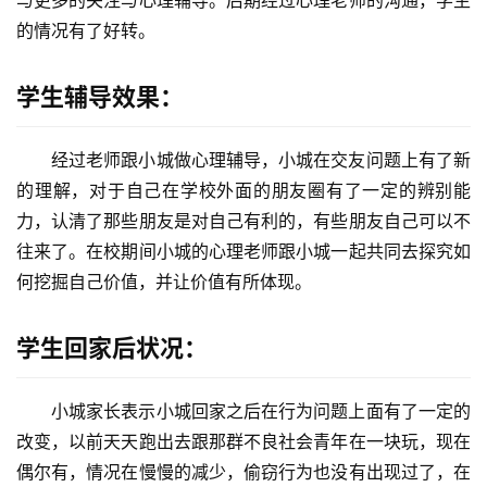
与更多的关注与心理辅导。后期经过心理老师的沟通，学生
我
的情况有了好转。
们
学生辅导效果：
师
资
力
经过老师跟小城做心理辅导，小城在交友问题上有了新
量
的理解，对于自己在学校外面的朋友圈有了一定的辨别能
力，认清了那些朋友是对自己有利的，有些朋友自己可以不
校
往来了。在校期间小城的心理老师跟小城一起共同去探究如
园
何挖掘自己价值，并让价值有所体现。
生
活
学生回家后状况：
新
闻
小城家长表示小城回家之后在行为问题上面有了一定的
中
改变，以前天天跑出去跟那群不良社会青年在一块玩，现在
心
偶尔有，情况在慢慢的减少，偷窃行为也没有出现过了，在