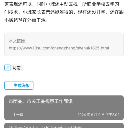
家表现还可以，同时小城还主动去找一所职业学校去学习一
教
门技术，小城家长表示还挺难得的，现在还没开学，还在跟
研
小城爸爸在外面干活。
中
心
本文链接：
成
https://www.13su.com/chengzhang/shehui/1825.html
长
中
心
河南
全
生成海报
国
青
少
市团委、市关工委视察工作简讯
年
叛
上一篇
2024 年 6 月 9 日 下午8:02
逆
专