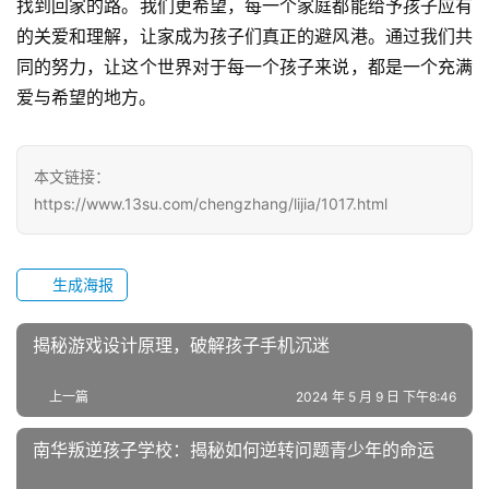
找到回家的路。我们更希望，每一个家庭都能给予孩子应有
教
的关爱和理解，让家成为孩子们真正的避风港。通过我们共
研
同的努力，让这个世界对于每一个孩子来说，都是一个充满
中
爱与希望的地方。
心
成
本文链接：
长
https://www.13su.com/chengzhang/lijia/1017.html
中
心
生成海报
全
国
揭秘游戏设计原理，破解孩子手机沉迷
青
少
上一篇
2024 年 5 月 9 日 下午8:46
年
叛
南华叛逆孩子学校：揭秘如何逆转问题青少年的命运
逆
专