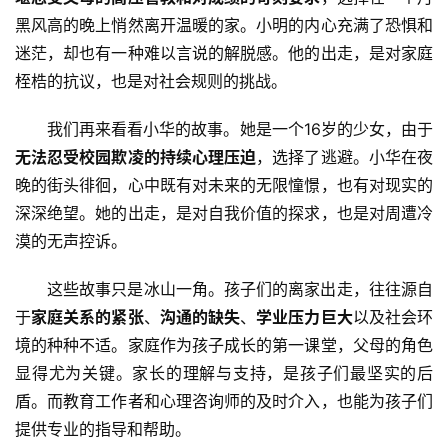
黑风高的晚上悄然离开温暖的家。小明的内心充满了恐惧和
迷茫，却也有一种难以言说的解脱感。他的出走，是对家庭
桎梏的抗议，也是对社会规则的挑战。
我们再来看看小华的故事。她是一个16岁的少女，由于
无法忍受校园欺凌的持续心理压迫
，选择了逃避。小华在夜
晚的街头徘徊，心中既有对未来的无限憧憬，也有对现实的
深深绝望。她的出走，是对自我价值的探求，也是对周遭冷
漠的无声控诉。
这些故事只是冰山一角。孩子们的离家出走，往往源自
于
家庭关系的紧张
、
沟通的缺失
、
学业压力巨大
以及社会环
境的种种不适。家庭作为孩子成长的第一课堂，父母的角色
显得尤为关键。家长的理解与支持，是孩子们最坚实的后
盾。而教育工作者和心理咨询师的及时介入，也能为孩子们
关
提供专业的指导和帮助。
于