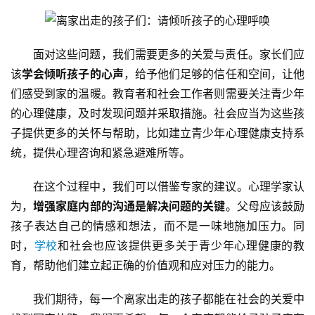
我
们
面对这些问题，我们需要更多的关爱与责任。家长们应
师
该
学会倾听孩子的心声
，给予他们足够的信任和空间，让他
资
们感受到家的温暖。教育者和社会工作者则需要关注青少年
力
量
的心理健康，及时发现问题并采取措施。社会应当为这些孩
子提供更多的关怀与帮助，比如建立青少年心理健康支持系
校
统，提供心理咨询和紧急避难所等。
园
生
在这个过程中，我们可以借鉴专家的建议。心理学家认
活
为，
增强家庭内部的沟通是解决问题的关键
。父母应该鼓励
孩子表达自己的情感和想法，而不是一味地施加压力。同
新
时，
学校
和社会也应该提供更多关于青少年心理健康的教
闻
育，帮助他们建立起正确的价值观和应对压力的能力。
中
心
我们期待，每一个离家出走的孩子都能在社会的关爱中