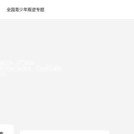
全国青少年叛逆专题
漯河市、三门峡市。
进行全封闭式特训、行为矫正辅导。
孩子。