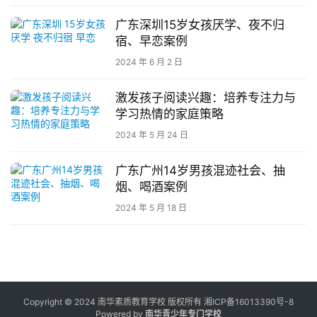
长
广东深圳15岁女孩厌学、夜不归
中
宿、早恋案例
心
2024 年 6 月 2 日
全
激发孩子阅读兴趣：培养专注力与
国
学习热情的家庭策略
青
少
2024 年 5 月 24 日
年
叛
广东广州14岁男孩混迹社会、抽
逆
烟、喝酒案例
专
2024 年 5 月 18 日
题
Copyright © 2024 南华素质教育学校 版权所有
湘ICP备16013390号-8
Powered by
南华青少年专门学校