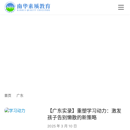
广东
广州市、韶关市、深圳市、珠海市、汕头市、佛山市、江门市、湛
江市、茂名市、肇庆市、惠州市、梅州市、汕尾市、河源市、阳江
市、清远市、东莞市、中山市、潮州市、揭阳市、云浮市。
南华青少年专门学校面向广东省各市、区、县招收孩子叛逆、早
恋、厌学、沉迷游戏、网瘾等问题青少年，进行全封闭式特训、行
为矫正辅导。
南华青少年专门学校（南华素质教育）至2007年建校以来，辅导超
关
万名叛逆孩子。
报名电话：152-0088-2883。
于
我
们
首页
广东
师
【广东实录】重塑学习动力：激发
资
孩子告别懒散的新策略
力
2025 年 3 月 10 日