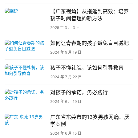
量
【广东视角】从拖延到高效：培养
校
孩子时间管理的新方法
园
2025 年 3 月 3 日
生
活
如何让青春期的孩子避免盲目减肥
2024 年 9 月 19 日
新
闻
孩子不懂礼貌，该如何引导教育
中
2024 年 7 月 22 日
心
对孩子的承诺，务必践行
教
2024 年 6 月 19 日
研
中
广东省东莞市的13岁男孩网瘾、厌
心
学案例
2024 年 6 月 15 日
成