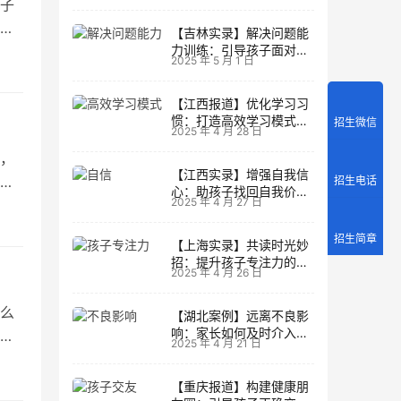
子
只
【吉林实录】解决问题能
力训练：引导孩子面对主
2025 年 5 月 1 日
动挑战
【江西报道】优化学习习
惯：打造高效学习模式的
招生微信
2025 年 4 月 28 日
实用技巧
，
【江西实录】增强自我信
的
招生电话
心：助孩子找回自我价值
2025 年 4 月 27 日
的策略
招生简章
【上海实录】共读时光妙
招：提升孩子专注力的阅
2025 年 4 月 26 日
读策略
么
【湖北案例】远离不良影
响：家长如何及时介入调
原
2025 年 4 月 21 日
整方向
【重庆报道】构建健康朋