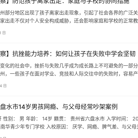
察】防范孩子离家出走：家庭与学校的协同措施
州部分地区出现了孩子离家出走现象，引起了社会各界的广泛关
家出走不仅对个人安全构成威胁，还会影响家庭和学校的正常教
指出，离家出走往往是孩子在成长过程中…
1 日
察】抗挫能力培养：如何让孩子在失败中学会坚韧
变化的社会中，挫折与失败几乎成为成长路上不可避免的一部分
州，一些孩子在面对学业、竞技和人际交往中的失败时，容易产
怀疑。为了帮助孩子在逆境中培养坚韧…
14 日
盘水市14岁男孩网瘾、与父母经常吵架案例
 性别： 男 年龄： 14岁 籍贯： 贵州省六盘水市 入学时间： 20
读南华青少年专门学校 入校原因： 厌学、网瘾、脾气差、与父母
常吵架 学生…