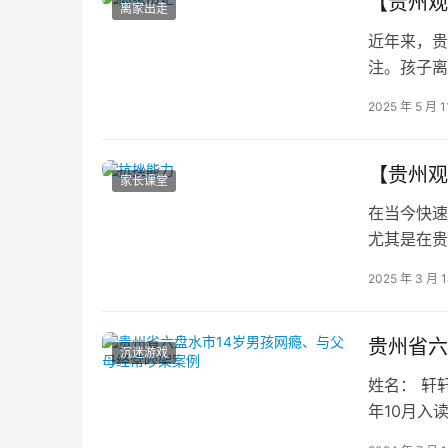
【贵州观
离家出走
近年来，贵
注。孩子离
秩序。专家
2025 年 5 月 1
【贵州观
家长课堂
在当今快速
尤其是在贵
沮丧与自我
2025 年 3 月 
贵州省六
沉迷游戏
姓名： 轩轩
年10月入
系不好，经