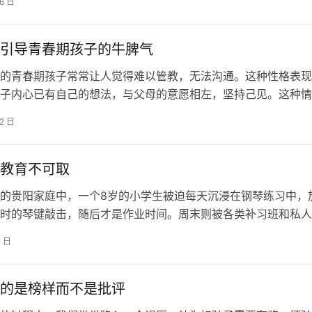
16 日
引导青春期孩子的牛脾气
的青春期孩子常常让人觉得难以管教，无法沟通。这种性格表现
子内心已有自己的想法，与父母的意愿相左，坚持己见。这种情
他们认知的局限性，如果父母处理不当…
12 日
教育不可取
的贵阳家庭中，一个8岁的小学生被迫每天沉浸在钢琴练习中，
时的琴键敲击，随后才是作业时间。周末则被各类补习班和私人
而，这位小学生对钢琴并无热情，每…
4 日
的是榜样而不是批评