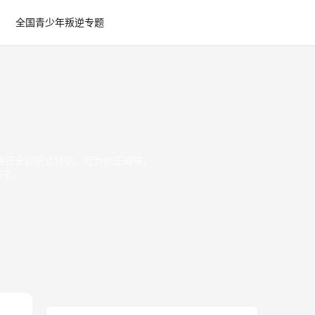
全国青少年叛逆专题
进行全封闭式特训、行为矫正辅导。
孩子。