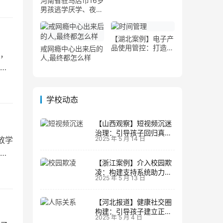
河南省驻马店市16岁
男孩逃学厌学、夜不
归宿案例
【湖北案例】电子产
品使用管控：打造科
戒网瘾中心出来后的
，
学的屏幕时间管理
人,最终都怎么样
绪
学校动态
【山西观察】短视频沉迷
治理：引导孩子回归真实
放学
2025 年 5 月 14 日
生活
课
【浙江案例】介入校园欺
凌：构建支持系统助力孩
2025 年 5 月 13 日
子成长
【河北报道】健康社交圈
构建：引导孩子建立正向
2025 年 5 月 4 日
人际关系