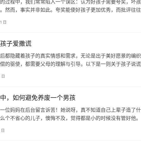
的过程中，我们常常陷入一个误区：认为好孩子需要夸奖，坏孩
。然而，事实并非如此。夸奖能使好孩子更加优秀，而批评往往
“坏孩子”更加偏离正轨。孩子们真正…
21 日
孩子爱撒谎
后都隐藏着孩子的真实情感和需求，无论是出于美好愿景的编织
偿的驱使，都需要父母的理解与引导。以下是一则关于孩子说谎
策略，旨在帮助家长们更好地面对这一…
3 日
中，如何避免养废一个男孩
一位妈妈在后台留言诉苦！她说呀，真不知道自己上辈子造了什
么个不省心的儿子，懊悔不及，觉得都是小的时候没有管好他。
的时候，夫妻两个人开店，平时啊生意…
9 日