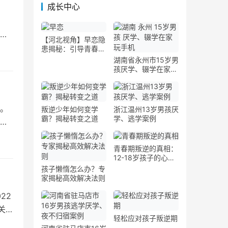
成长中心
育
【河北视角】早恋隐
患揭秘：引导青春期
情感健康发展的策略
湖南省永州市15岁男
孩厌学、辍学在家玩
手机案例
。
叛逆少年如何变学
浙江温州13岁男孩厌
霸？揭秘转变之道
学、逃学案例
生
青春期叛逆的真相：
12-18岁孩子的心理
发展图谱
孩子懒惰怎么办？专
家揭秘高效解决法则
22
关
轻松应对孩子叛逆期