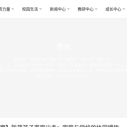
资力量
校园生活
新闻中心
教研中心
成长中心
贵州
贵阳市、六盘水市、遵义市、安顺市、毕节市、铜仁市。
市、区、县招收孩子叛逆、早恋、厌学、沉迷游戏、网瘾等问题青少年，
青少年专门学校（南华素质教育）至2007年建校以来，辅导超万名叛逆
报名电话：152-0088-2883。