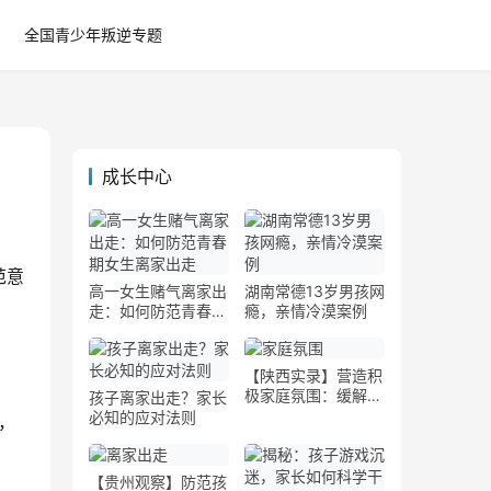
全国青少年叛逆专题
成长中心
范意
高一女生赌气离家出
湖南常德13岁男孩网
走：如何防范青春期
瘾，亲情冷漠案例
女生离家出走
【陕西实录】营造积
极家庭氛围：缓解孩
孩子离家出走？家长
子叛逆心理的关键
必知的应对法则
，
【贵州观察】防范孩