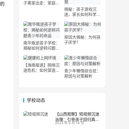
子离家出走：家庭与
的
学校的协同措施
揭秘：孩子游戏沉
迷，家长如何科学干
预
原因大揭秘：为何孩
子厌学？
南华叛逆孩子学校：
揭秘如何逆转问题青
少年的命运
【海南报道】网络沉
安
迷危机：如何营造健
青少年懒惰综合症：
康的上网环境
原因与对策解析
学校动态
【山西观察】短视频沉迷
治理：引导孩子回归真实
2025 年 5 月 14 日
生活