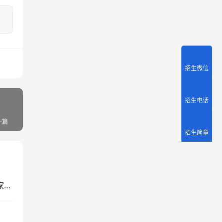
招生微信
招生电话
一篇
招生简章
铭记历史，缅怀英灵——纪念南京大屠杀死难者国家公祭日活动纪实