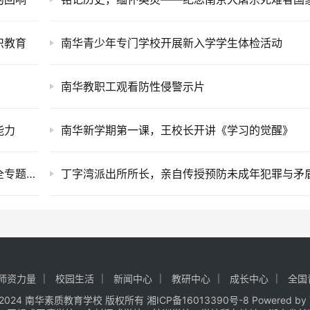
识教育
南华青少年专门学校开展新入学学生体检活动
南华教职工观看防性侵警示片
能力
南华新学期第一课，王校长开讲《学习的觉醒》
普消消防宣教中心曾教官莅临我校开展消防安全专题讲座
师资力量
校园生活
新闻中心
教研中心
成长中心
全国
t © 2024 南华素质教育学校 版权所有
湘ICP备16013390号-8
Powered by