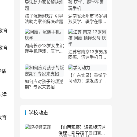
孩子沉迷游戏？引导
湖南省永州市15岁男
法助力家长解决难题
孩厌学、辍学在家玩
手机案例
湖南长沙13岁女生沉
迷手机游戏、厌学弃
江苏省南京13岁男孩
学案例
网瘾、沉迷手机日夜
颠倒案例
矛盾
【广东实录】重塑学
习动力：激发孩子告
如何应对孩子的叛逆
别懒散的新策略
期？专家来支招
法律
学校动态
教育
【山西观察】短视频沉迷
治理：引导孩子回归真实
2025 年 5 月 14 日