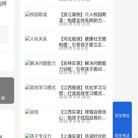
生活
的环
【浙江案例】介入校园欺
凌：构建支持系统助力孩
2025 年 5 月 13 日
子成长
【河北报道】健康社交圈
构建：引导孩子建立正向
2025 年 5 月 4 日
人际关系
【吉林实录】解决问题能
力训练：引导孩子面对主
2025 年 5 月 1 日
动挑战
【江西报道】优化学习习
惯：打造高效学习模式的
2025 年 4 月 28 日
一篇
实用技巧
【江西实录】增强自我信
招生微信
心：助孩子找回自我价值
2025 年 4 月 27 日
的策略
招生电话
【上海实录】共读时光妙
铭记历史，缅怀英灵——纪念南京大屠杀死难者国家公祭日活动纪实