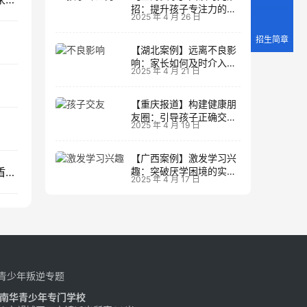
招：提升孩子专注力的阅
2025 年 4 月 26 日
读策略
招生简章
【湖北案例】远离不良影
响：家长如何及时介入调
2025 年 4 月 21 日
整方向
【重庆报道】构建健康朋
友圈：引导孩子正确交友
2025 年 4 月 19 日
的实践经验
【广西案例】激发学习兴
丁字湾派出所所长，亲自传授预防未成年犯罪与矛盾化解课程
趣：突破厌学困境的实战
2025 年 4 月 17 日
经验
青少年叛逆专题
南华青少年专门学校