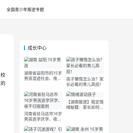
全国青少年叛逆专题
成长中心
湖南省益阳市的15岁
全校
男孩混迹社会、夜不
孩子懒惰怎么治？家
生的
归宿案例
长必看的育儿高招！
【湖南报道】稳定情
绪秘籍：家长如何帮
助孩子调节情绪波动
河南省驻马店市16岁
男孩逃学厌学、夜不
归宿案例