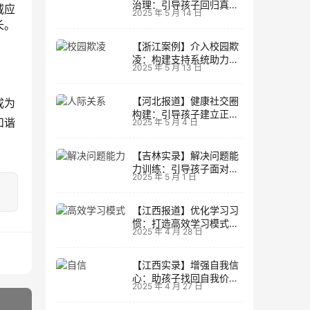
治理：引导孩子回归真实
威应
2025 年 5 月 14 日
生活
长。
【浙江案例】介入校园欺
凌：构建支持系统助力孩
2025 年 5 月 13 日
子成长
【河北报道】健康社交圈
成为
构建：引导孩子建立正向
和谐
2025 年 5 月 4 日
人际关系
【吉林实录】解决问题能
力训练：引导孩子面对主
2025 年 5 月 1 日
动挑战
【江西报道】优化学习习
惯：打造高效学习模式的
2025 年 4 月 28 日
实用技巧
【江西实录】增强自我信
心：助孩子找回自我价值
2025 年 4 月 27 日
的策略