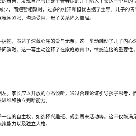
长的母亲，发现自己与正处于青春期的儿子陷入了长达一个月的“
间减少，而短暂相聚时，过多的批评和担忧占据了主导。儿子的青
庭氛围紧张，沟通受阻，母子关系陷入僵局。
—拥抱，表达了深藏心底的爱与无奈。这一举动触动了儿子内心
瞬间消融。这一幕生动诠释了在家庭教育中，情感连接的重要性
相左。家长应以开放的心态倾听，通过合理论证引导孩子思考，
性思维和独立判断能力。
子一定的自主权，如选择兴趣班、规划周末活动等。这不仅能满
决策能力以及独立人格。