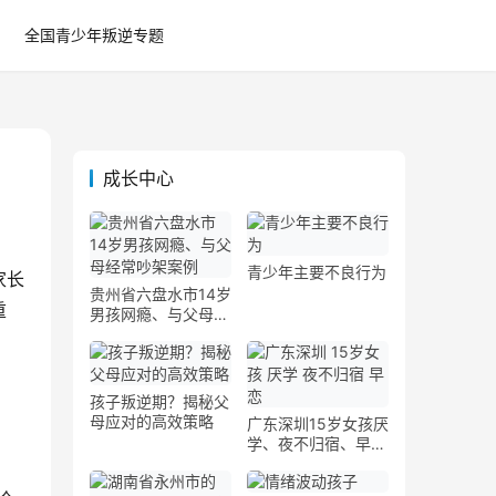
全国青少年叛逆专题
成长中心
青少年主要不良行为
家长
贵州省六盘水市14岁
重
男孩网瘾、与父母经
常吵架案例
孩子叛逆期？揭秘父
母应对的高效策略
广东深圳15岁女孩厌
学、夜不归宿、早恋
案例