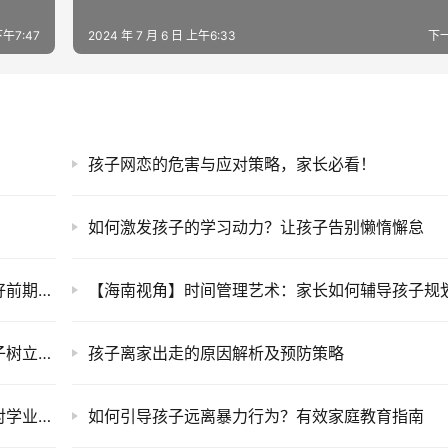
下午7:47
2024 年 7 月 6 日 上午6:33
下
孩子网恋的危害与应对策略，家长必看！
如何激发孩子的学习动力？让孩子告别懒惰懈怠
【福建报道】网络交友风险防控：家长如何做好前期预防
【辽宁实录】树立积极心态：家长如何引导孩子树立正面观念
孩子离家出走的原因解析及预防策略
【河南实录】参与校园焦虑：家长支持孩子应对学业压力的策略
如何引导孩子远离暴力行为？有效家庭教育指南