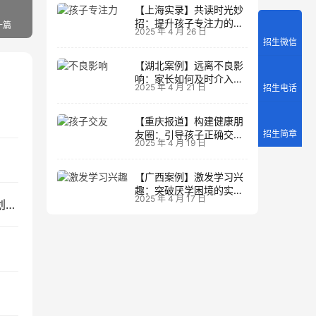
【上海实录】共读时光妙
招：提升孩子专注力的阅
一篇
2025 年 4 月 26 日
读策略
招生微信
【湖北案例】远离不良影
响：家长如何及时介入调
2025 年 4 月 21 日
招生电话
整方向
【重庆报道】构建健康朋
招生简章
友圈：引导孩子正确交友
2025 年 4 月 19 日
的实践经验
【广西案例】激发学习兴
趣：突破厌学困境的实战
2025 年 4 月 17 日
【海南视角】时间管理艺术：家长如何辅导孩子规划生活
经验