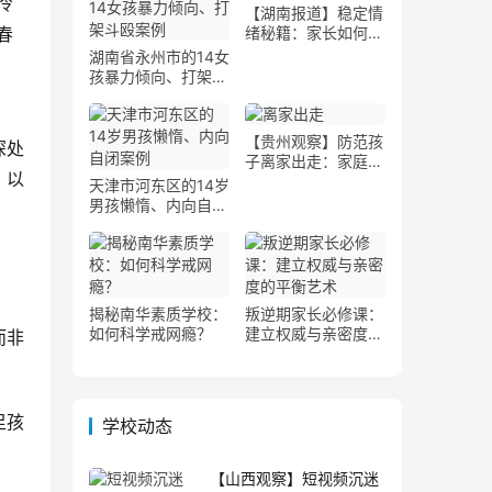
冷
【湖南报道】稳定情
春
绪秘籍：家长如何帮
助孩子调节情绪波动
湖南省永州市的14女
孩暴力倾向、打架斗
殴案例
【贵州观察】防范孩
深处
子离家出走：家庭与
，以
学校的协同措施
天津市河东区的14岁
男孩懒惰、内向自闭
案例
揭秘南华素质学校：
叛逆期家长必修课：
如何科学戒网瘾？
建立权威与亲密度的
而非
平衡艺术
足孩
学校动态
【山西观察】短视频沉迷