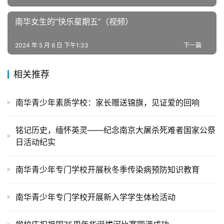
心
南华女生的”快乐星期五”（视频）
教
研
2024 年 5 月 6 日 下午1:33
下一篇
中
心
相关推荐
成
南华青少年素质学校：家长赠送锦旗，见证爱的回响
长
中
心
铭记历史，缅怀英灵——纪念南京大屠杀死难者国家公祭
日活动纪实
全
国
南华青少年专门学校开展秋冬季传染病预防知识教育
青
少
南华青少年专门学校开展新入学学生体检活动
年
叛