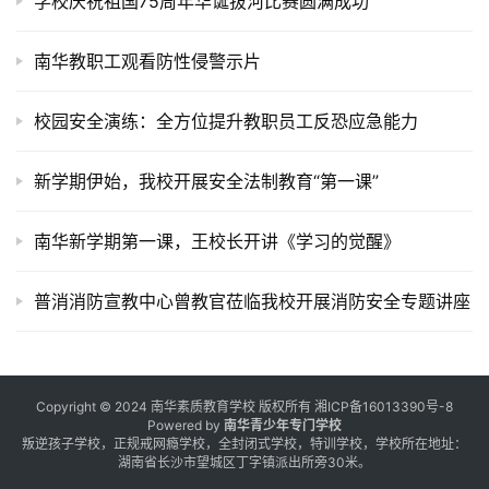
学校庆祝祖国75周年华诞拔河比赛圆满成功
逆
专
题
南华教职工观看防性侵警示片
校园安全演练：全方位提升教职员工反恐应急能力
新学期伊始，我校开展安全法制教育“第一课”
南华新学期第一课，王校长开讲《学习的觉醒》
普消消防宣教中心曾教官莅临我校开展消防安全专题讲座
Copyright © 2024 南华素质教育学校 版权所有
湘ICP备16013390号-8
Powered by
南华青少年专门学校
叛逆孩子学校，正规戒网瘾学校，全封闭式学校，特训学校，学校所在地址：
湖南省长沙市望城区丁字镇派出所旁30米。