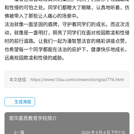
于
和性侵的可怕之处。同学们都瞪大了眼睛，认真地听着，仿
我
佛被带入了那些让人痛心的场景中。
们
法治就像一面坚固的盾牌，守护着同学们的成长。而这次活
动，就像是一盏明灯，照亮了同学们在面对校园欺凌和性侵
师
时的前行道路。让我们一起为潘智慧法官的精彩讲座点赞，
资
也希望每一个同学都能在法治的庇护下，健康快乐地成长，
力
远离校园欺凌和性侵的威胁。
量
校
本文链接：https://www.13su.com/xinwen/dongtai/774.html
园
生
活
生成海报
新
南华素质教育学校简介
闻
中
上一篇
2024 年 5 月 4 日 下午7:15