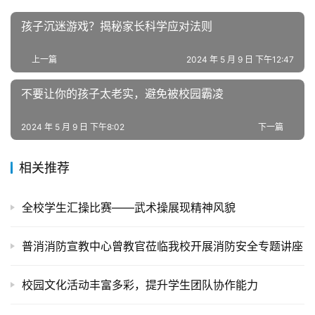
孩子沉迷游戏？揭秘家长科学应对法则
全
国
青
上一篇
2024 年 5 月 9 日 下午12:47
少
不要让你的孩子太老实，避免被校园霸凌
年
叛
逆
2024 年 5 月 9 日 下午8:02
下一篇
专
题
相关推荐
全校学生汇操比赛——武术操展现精神风貌
普消消防宣教中心曾教官莅临我校开展消防安全专题讲座
校园文化活动丰富多彩，提升学生团队协作能力