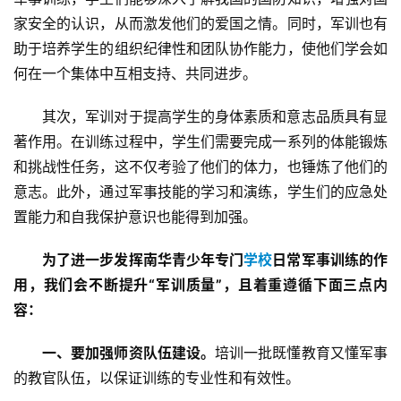
家安全的认识，从而激发他们的爱国之情。同时，军训也有
助于培养学生的组织纪律性和团队协作能力，使他们学会如
何在一个集体中互相支持、共同进步。
其次，军训对于提高学生的身体素质和意志品质具有显
著作用。在训练过程中，学生们需要完成一系列的体能锻炼
关
和挑战性任务，这不仅考验了他们的体力，也锤炼了他们的
于
意志。此外，通过军事技能的学习和演练，学生们的应急处
我
置能力和自我保护意识也能得到加强。
们
为了进一步发挥南华青少年专门
学校
日常军事训练的作
师
用，我们会不断提升“军训质量”，且着重遵循下面三点内
资
容：
力
量
一、要加强师资队伍建设。
培训一批既懂教育又懂军事
的教官队伍，以保证训练的专业性和有效性。
校