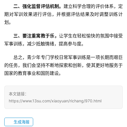
园
二、强化监督评估机制。
建立科学合理的评价体系，定
生
期对军训效果进行评估，并根据评估结果及时调整训练计
活
划。
新
三、要注重寓教于乐，
让学生在轻松愉快的氛围中接受
闻
中
军事训练，减少抵触情绪，提高参与度。
心
总之，青少年专门学校日常军事训练是一项长期而艰巨
的任务，我们会坚持不断地探索和创新，使其更好地服务于
教
研
国家的教育事业和国防建设。
中
心
本文链接：
https://www.13su.com/xiaoyuan/richang/970.html
成
长
中
生成海报
心