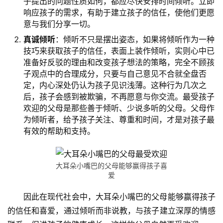
子提出的问题性质如何，都应尽快安排时间倾听。立即
响应孩子的需求，有助于建立孩子的信任，使他们更愿
意与我们分享一切。
师
资
真诚倾听
：倾听不只是摆出姿态，如果将倾听作为一种
技巧来获取孩子的信任，表面上装作倾听，实则心中已
力
准备好反驳的理由和改变孩子想法的策略，完全不顾孩
量
子观点中的合理成分，只要与自己意见不合就全盘否
定，内心深处仍认为孩子见识浅薄。这种行为几次之
校
后，孩子会感到被欺骗，不再愿意与你交流。最受孩子
园
欢迎的父母是那些善于倾听、少说多听的父母。父母作
生
为倾听者，给予孩子关注、尊重和时间，才是对孩子最
活
有效的帮助和支持。
新
闻
大耳朵小嘴巴的父母能够赢得孩子喜
爱
中
心
因此在现代社会中，大耳朵小嘴巴的父母能够赢得孩子
的信任和喜爱，通过倾听而非说教，与孩子建立深厚的情感
教