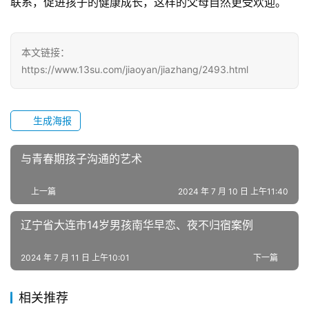
联系，促进孩子的健康成长，这样的父母自然更受欢迎。
研
中
心
本文链接：
https://www.13su.com/jiaoyan/jiazhang/2493.html
成
长
中
生成海报
心
与青春期孩子沟通的艺术
全
国
上一篇
2024 年 7 月 10 日 上午11:40
青
少
辽宁省大连市14岁男孩南华早恋、夜不归宿案例
年
叛
2024 年 7 月 11 日 上午10:01
下一篇
逆
专
相关推荐
题