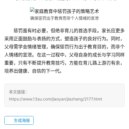
闻
中
心
确保惩罚出于教育而非个人情绪的宣泄
惩罚虽有时必要，但绝非育儿的首选手段。家长应更多
教
研
采用正面鼓励与表扬的方式，塑造孩子的良好行为。同时，
中
父母需学会情绪管理，确保惩罚行为出于教育目的，而非个
心
人情绪的宣泄。在这一过程中，父母自身的成长与学习同样
重要，只有不断提升教育技巧，方能在育儿路上游刃有余，
成
培养出健康、自信的下一代。
长
中
心
本文链接：
https://www.13su.com/jiaoyan/jiazhang/2177.html
全
国
青
生成海报
少