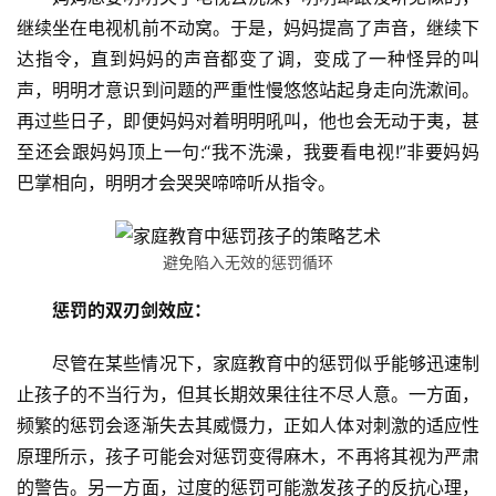
继续坐在电视机前不动窝。于是，妈妈提高了声音，继续下
达指令，直到妈妈的声音都变了调，变成了一种怪异的叫
声，明明才意识到问题的严重性慢悠悠站起身走向洗漱间。
再过些日子，即便妈妈对着明明吼叫，他也会无动于夷，甚
至还会跟妈妈顶上一句:“我不洗澡，我要看电视!”非要妈妈
巴掌相向，明明才会哭哭啼啼听从指令。
避免陷入无效的惩罚循环
惩罚的双刃剑效应：
尽管在某些情况下，家庭教育中的惩罚似乎能够迅速制
止孩子的不当行为，但其长期效果往往不尽人意。一方面，
频繁的惩罚会逐渐失去其威慑力，正如人体对刺激的适应性
原理所示，孩子可能会对惩罚变得麻木，不再将其视为严肃
的警告。另一方面，过度的惩罚可能激发孩子的反抗心理，