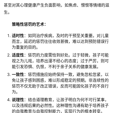
甚至对其心理健康产生负面影响，如焦虑、憎恨等情绪的滋
生。
关
于
策略性惩罚的艺术：
我
们
适时性
：如同治疗疾病，及时的干预至关重要。对儿童
而言，延迟的惩罚往往收效甚微，难以达到预防错误行
师
为重复的目的。
资
适度性
：惩罚的力度需恰到好处。过于轻微，孩子可能
力
视之为儿戏，培养出漫不经心的态度；过于严厉，则可
量
能引发恐惧、仇恨，不利于亲子关系的健康发展。
一致性
：惩罚措施应始终保持一致，避免忽松忽紧，以
校
免让孩子感到困惑，难以形成稳定的预期。非连续性的
园
惩罚不仅无助于改正错误，反而可能固化孩子的不良行
生
为。
活
说理性
：结合道理教育，让孩子明白为何不可行某事，
以及违规后果的必然性。这种理性沟通有助于培养孩子
新
的自我教育与自我控制能力，实现行为的根本转变。