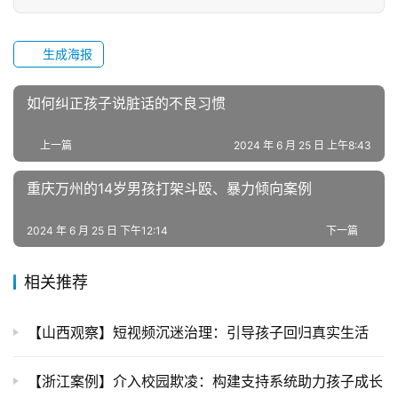
心
生成海报
成
长
如何纠正孩子说脏话的不良习惯
中
心
上一篇
2024 年 6 月 25 日 上午8:43
全
重庆万州的14岁男孩打架斗殴、暴力倾向案例
国
青
2024 年 6 月 25 日 下午12:14
下一篇
少
年
叛
相关推荐
逆
专
【山西观察】短视频沉迷治理：引导孩子回归真实生活
题
【浙江案例】介入校园欺凌：构建支持系统助力孩子成长