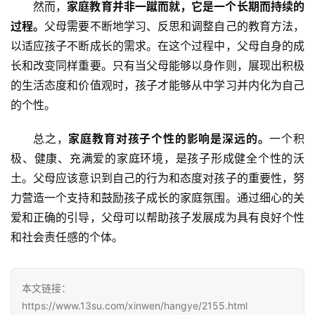
然而，
家庭教育并非一蹴而就，它是一个长期而持续的
师
资
过程。
父母需要不断地学习、反思和调整自己的教育方法，
力
以适应孩子不断成长的需求。在这个过程中，父母自身的成
量
长和改变同样重要。只有当父母能够以身作则，展现出积极
的生活态度和价值观时，孩子才能够从中学习并内化为自己
校
的个性。
园
生
总之，
家庭教育对孩子个性的影响是深远的。
一个积
活
极、健康、充满爱的家庭环境，是孩子形成健全个性的沃
土。父母应该意识到自己的行为和态度对孩子的重要性，努
新
力营造一个支持和鼓励孩子成长的家庭氛围。通过细心的关
闻
爱和正确的引导，父母可以帮助孩子发展成为具有良好个性
中
心
和社会责任感的个体。
教
本文链接：
研
https://www.13su.com/xinwen/hangye/2155.html
中