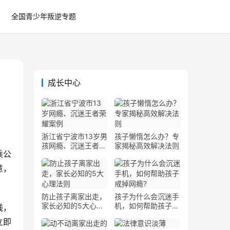
全国青少年叛逆专题
成长中心
浙江省宁波市13岁男
孩子懒惰怎么办？专
孩网瘾、沉迷王者荣
家揭秘高效解决法则
乘公
耀案例
意，
防止孩子离家出走，
孩子为什么会沉迷手
家长必知的5大心理
机，如何帮助孩子戒
线，
法则
掉网瘾?
立即