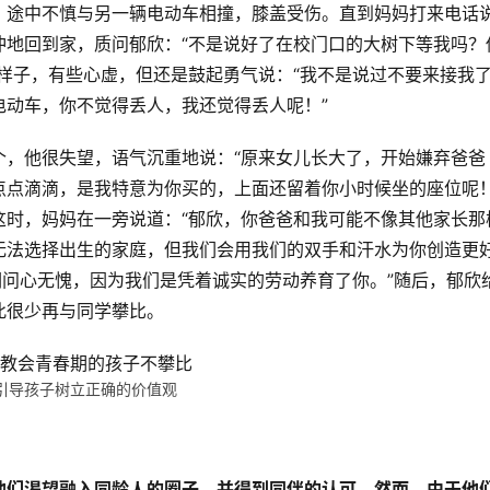
，途中不慎与另一辆电动车相撞，膝盖受伤。直到妈妈打来电话
冲地回到家，质问郁欣：“不是说好了在校门口的大树下等我吗？
样子，有些心虚，但还是鼓起勇气说：“我不是说过不要来接我
电动车，你不觉得丢人，我还觉得丢人呢！”
个，他很失望，语气沉重地说：“原来女儿长大了，开始嫌弃爸爸
点点滴滴，是我特意为你买的，上面还留着你小时候坐的座位呢！
这时，妈妈在一旁说道：“郁欣，你爸爸和我可能不像其他家长那
无法选择出生的家庭，但我们会用我们的双手和汗水为你创造更
们问心无愧，因为我们是凭着诚实的劳动养育了你。”随后，郁欣
此很少再与同学攀比。
引导孩子树立正确的价值观
？
他们渴望融入同龄人的圈子，并得到同伴的认可。然而，由于他