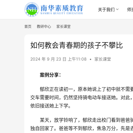
关于我们
师
首页
教研中心
家长课堂
如何教会青春期的孩子不攀比
2024 年 9 月 23 日 上午11:08
•
家长课堂
案例分享：
郁欣正在读初一，原本她说上了初中就不需
交车需要时间，仍然坚持骑电动车接送她。对此
依旧接送她上下学。
某天，放学铃响了，郁欣走出校门看到爸爸
独自回家了。爸爸等不到郁欣，焦急万分，先是