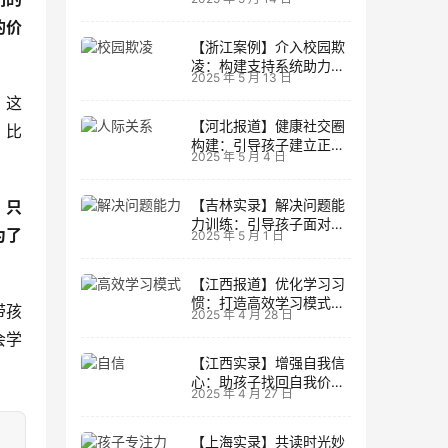
生活
的价
【浙江案例】介入校园欺
凌：构建支持系统助力孩
2025 年 5 月 13 日
子成长
，这
【河北报道】健康社交圈
，比
构建：引导孩子建立正向
2025 年 5 月 4 日
人际关系
【吉林实录】解决问题能
，只
力训练：引导孩子面对主
为了
2025 年 5 月 1 日
动挑战
【江西报道】优化学习习
惯：打造高效学习模式的
带孩
2025 年 4 月 28 日
实用技巧
会学
【江西实录】增强自我信
心：助孩子找回自我价值
2025 年 4 月 27 日
的策略
【上海实录】共读时光妙