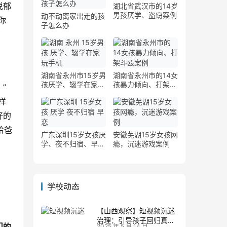
说郁
湖北省武汉市的14岁
男孩厌学、盗窃案例
动不动离家出走的孩
你
子怎么办
了
湖南省永州市15岁男
湖南省永州市的14女
孩厌学、辍学在家玩
孩暴力倾向、打架斗
”
手机案例
殴案例
样
好的
给爸
广东深圳15岁女孩厌
安徽芜湖15岁女孩网
学、夜不归宿、早恋
瘾，沉迷游戏案例
案例
学校动态
【山西观察】短视频沉迷
治理：引导孩子回归真实
们的
2025 年 5 月 14 日