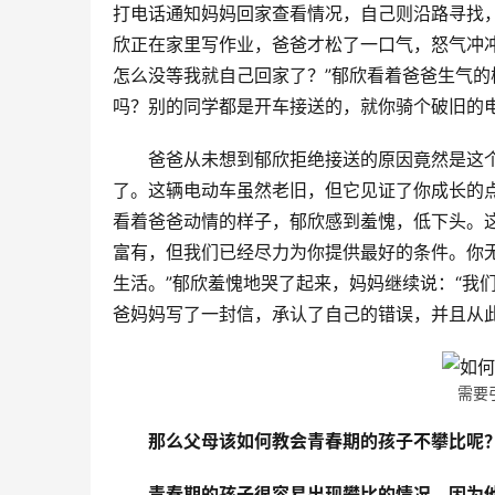
打电话通知妈妈回家查看情况，自己则沿路寻找
欣正在家里写作业，爸爸才松了一口气，怒气冲
怎么没等我就自己回家了？”郁欣看着爸爸生气的
吗？别的同学都是开车接送的，就你骑个破旧的
爸爸从未想到郁欣拒绝接送的原因竟然是这
了。这辆电动车虽然老旧，但它见证了你成长的
看着爸爸动情的样子，郁欣感到羞愧，低下头。
富有，但我们已经尽力为你提供最好的条件。你
生活。”郁欣羞愧地哭了起来，妈妈继续说：“我
爸妈妈写了一封信，承认了自己的错误，并且从
需要
那么父母该如何教会青春期的孩子不攀比呢
青春期的孩子很容易出现攀比的情况，因为