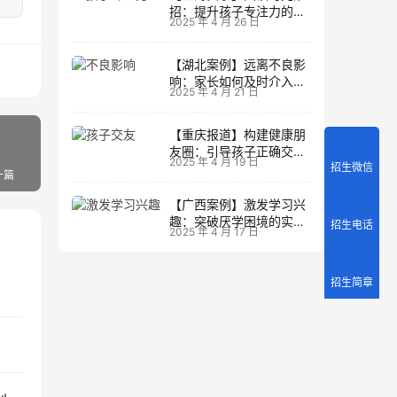
招：提升孩子专注力的阅
2025 年 4 月 26 日
读策略
【湖北案例】远离不良影
响：家长如何及时介入调
2025 年 4 月 21 日
整方向
【重庆报道】构建健康朋
友圈：引导孩子正确交友
2025 年 4 月 19 日
的实践经验
招生微信
一篇
【广西案例】激发学习兴
趣：突破厌学困境的实战
招生电话
2025 年 4 月 17 日
经验
招生简章