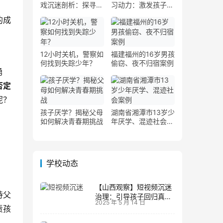
戏沉迷剖析：探寻根
习动力：激发孩子告
源与干预对策
别懒散的新策略
的成
12小时关机，警察如
福建福州的16岁男孩
何找到失踪少年？
偷窃、夜不归宿案例
勇
否定
呢？
孩子厌学？揭秘父母
湖南省湘潭市13岁少
。
如何解决青春期挑战
年厌学、混迹社会案
例
学校动态
【山西观察】短视频沉迷
待父
治理：引导孩子回归真实
2025 年 5 月 14 日
生活
责孩