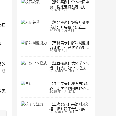
【浙江案例】介入校园欺
凌：构建支持系统助力孩
2025 年 5 月 13 日
子成长
【河北报道】健康社交圈
己在
构建：引导孩子建立正向
2025 年 5 月 4 日
人际关系
【吉林实录】解决问题能
熟
力训练：引导孩子面对主
2025 年 5 月 1 日
动挑战
【江西报道】优化学习习
赏的
惯：打造高效学习模式的
，获
2025 年 4 月 28 日
实用技巧
【江西实录】增强自我信
心：助孩子找回自我价值
阔天
2025 年 4 月 27 日
的策略
【上海实录】共读时光妙
招：提升孩子专注力的阅
2025 年 4 月 26 日
读策略