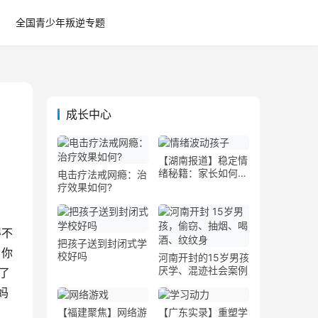
全国青少年叛逆专题
成长中心
【湖南报道】稳定情
绪秘籍：家长如何帮
电击疗法戒网瘾：治
助孩子调节情绪波动
疗效果如何?
得不
把孩子送到封闭式学
！你
校好吗
河南开封的15岁男孩
厌学、混迹社会案例
了
妈
【福建聚焦】网络游
【广东实录】重塑学