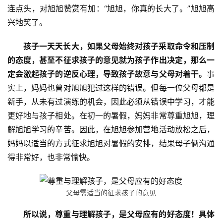
连点头，对旭旭赞赏有加：“旭旭，你真的长大了。”旭旭高
兴地笑了。
孩子一天天长大，如果父母始终对孩子采取命令和压制
的态度，甚至不征求孩子的意见就为孩子作出决定，那么一
定会激起孩子的逆反心理，导致孩子故意与父母对着干。
事
实上，妈妈也曾对旭旭犯过这样的错误。但每一位父母都是
新手，从未有过演练的机会，因此必须从错误中学习，才能
更好地与孩子相处。在初一的暑假，妈妈非常尊重旭旭，理
解旭旭学习的辛苦。因此，在旭旭参加营地活动放松之后，
妈妈以适当的方式征求旭旭对暑假的安排，结果母子俩沟通
关
得非常好，也非常愉快。
于
我
们
父母需适当的征求孩子的意见
所以说，尊重与理解孩子，是父母应有的好态度！具体
师