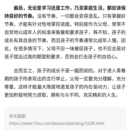
最后，无论是学习还是工作，乃至家庭生活，都应该保
成
持良好的节奏。
没有节奏，一切都会变得混乱。只有掌握好
长
节奏，才能有针对性地掌控进度。特别是作为父母，常常不
中
自觉地以成年人的标准来衡量和要求孩子，殊不知，孩子的
心
成长有其自身的节奏，而且孩子的节奏通常比成年人慢。因
此，在很多情况下，父母不应一味催促孩子，也不应总是对
全
孩子提出过高的期望和要求，否则会打击孩子的自信心。
国
青
总而言之，孩子的成长不是一蹴而就的。对于进入青春
少
期的孩子所表现出的言行举止，父母一定要充分理解，充分
年
尊重，这样才能最大限度地激发孩子的内在驱动力，让孩子
叛
逆
更加积极地努力进取，拥有与众不同、充实精彩的人生。
专
题
本文链接：
https://www.13su.com/jiaoyan/jiazhang/3228.html