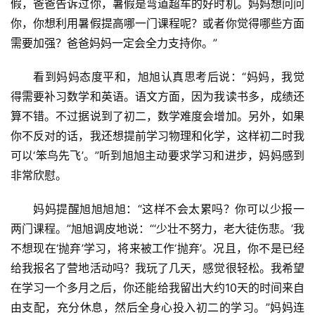
假，爸爸告诉过你，暑假是弯道超车的好时机。妈妈想问问
你，你想利用暑假提高哪一门课程呢？或者你觉得哪些方面
需要加强？爸爸妈妈一定会全力支持你。”
看到妈妈态度平和，旭旭认真思考后说：“妈妈，我觉
得需要补习数学和英语。语文方面，因为我读书多，成绩还
算不错。不过据说到了初二，数学难度会增加。另外，如果
你不反对的话，我还想提前学习物理和化学，这样初二时我
可以‘笨鸟先飞’。”听到旭旭主动要求学习和进步，妈妈感到
非常欣慰。
妈妈提醒旭旭旭旭：“这样不会太累吗？你可以少报一
两门课程。”旭旭调皮地说：“‘少壮不努力，老大徒伤悲。’我
不想现在‘抛弃’学习，将来被工作‘抛弃’。况且，你不是已经
给我报名了营地活动吗？我玩了几天，感觉很轻松。我希望
在学习一个多月之后，你还能给我留出大约10天的时间来自
由支配，充分休息，然后全身心投入初二的学习。”妈妈连