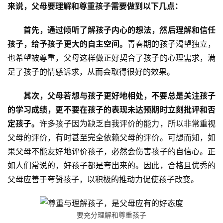
来说，父母要理解和尊重孩子需要做到以下几点：
资
力
首先，通过倾听了解孩子内心的想法，然后理解和信任
量
孩子，给予孩子更大的自主空间。
青春期的孩子渴望独立，
也希望被尊重，父母这样做正好契合了孩子的心理需求，满
校
园
足了孩子的情感诉求，从而会取得很好的效果。
生
活
其次，父母若想与孩子更好地相处，不要总是关注孩子
的学习成绩，更不要在孩子的表现未达预期时立刻批评和否
新
定孩子。
许多孩子因为缺乏自我评价的能力，所以非常重视
闻
父母的评价，有时甚至完全依赖父母的评价。可想而知，如
中
果父母不能友好地评价孩子，必然会伤害孩子的自信心。正
心
如人们常说的，好孩子都是夸出来的。因此，合格且优秀的
父母应善于夸赞孩子，以积极的推动力促使孩子改变。
教
研
中
要充分理解和尊重孩子
心