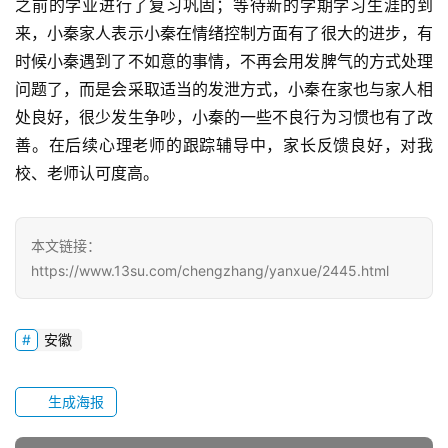
之前的学业进行了复习巩固；等待新的学期学习生涯的到
心
来，小秦家人表示小秦在情绪控制方面有了很大的进步，有
时候小秦遇到了不如意的事情，不再会用发脾气的方式处理
教
问题了，而是会采取适当的发泄方式，小秦在家也与家人相
研
处良好，很少发生争吵，小秦的一些不良行为习惯也有了改
中
善。在后续心理老师的跟踪辅导中，家长反馈良好，对我
心
校、老师认可度高。
成
长
本文链接：
中
https://www.13su.com/chengzhang/yanxue/2445.html
心
全
安徽
国
青
少
生成海报
年