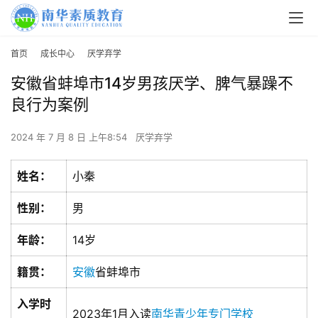
首页
成长中心
厌学弃学
安徽省蚌埠市14岁男孩厌学、脾气暴躁不
良行为案例
2024 年 7 月 8 日 上午8:54
厌学弃学
姓名：
小秦
性别：
男
年龄：
14岁
籍贯：
安徽
省蚌埠市
入学时
2023年1月入读
南华青少年专门学校