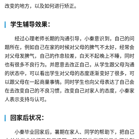
关
改变的地方，以及如何进行矫正。
于
我
学生辅导效果：
们
经过心理老师长期的沟通引导，小秦意识到，自己的问
师
题所在，例如自己在家的时候对父母的脾气不太好，经常会
资
对父母发脾气，自己的作息较差，白天不起晚上不睡，同时
力
也有很多不良行为。并愿意去改正自己，从学生跟父母沟通
量
的状态中，可以看出学生对父母的态度逐渐变好了很多，可
以跟父母在一起商量事情。同时学生也向父母表达了自己会
校
在去改变自己的不良习惯，改变自己对家人的态度，小秦家
园
生
人表示支持与认可。
活
回家后状况：
新
闻
小秦毕业回家后，暑期在家人、同学的帮助下，把自己
中