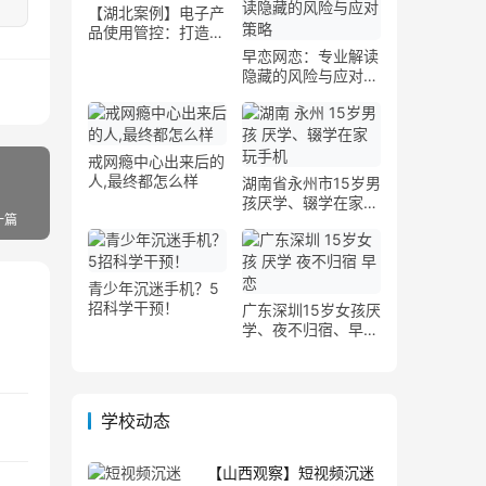
【湖北案例】电子产
品使用管控：打造科
学的屏幕时间管理
早恋网恋：专业解读
隐藏的风险与应对策
略
戒网瘾中心出来后的
人,最终都怎么样
湖南省永州市15岁男
孩厌学、辍学在家玩
一篇
手机案例
青少年沉迷手机？5
招科学干预！
广东深圳15岁女孩厌
学、夜不归宿、早恋
案例
学校动态
【山西观察】短视频沉迷