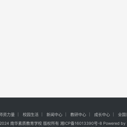
师资力量
校园生活
新闻中心
教研中心
成长中心
全国
t © 2024 南华素质教育学校 版权所有
湘ICP备16013390号-8
Powered by