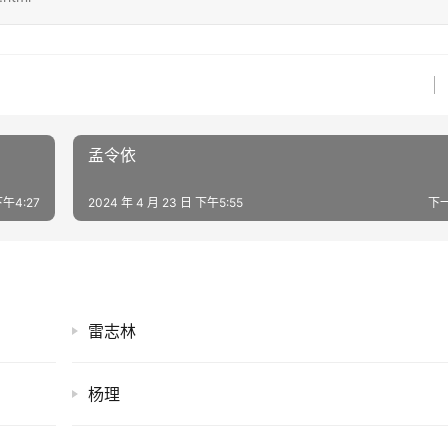
孟令依
下午4:27
2024 年 4 月 23 日 下午5:55
下
雷志林
杨理