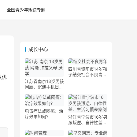
全国青少年叛逆专题
成长中心
四川省资阳市14岁孩
子结交社会不良青年
队优
案例
江苏省南京13岁男孩
网瘾、沉迷手机日夜
颠倒案例
电击疗法戒网瘾：治
疗效果如何?
浙江省宁波市16岁男
孩叛逆、自律性差、
生活习惯差案例