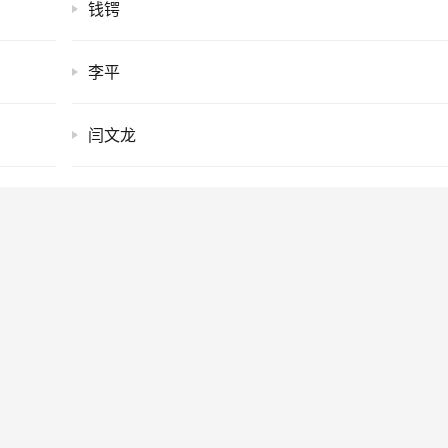
钱锷
李平
闫文龙