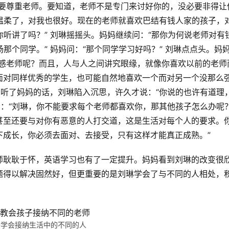
们要尊重老师。要知道，老师不是专门来讨好你的，没必要非得让
可温柔了，对我也很好。现在的老师就喜欢巴结有钱人家的孩子，
你听讲了吗？” 刘琳摇摇头。妈妈继续问：“那你为何说老师对有
扬那个同学。” 妈妈问：“那个同学学习好吗？” 刘琳点点头。妈
反感老师呢？而且，人与人之间讲究眼缘，就像你喜欢以前的老师
面对同样优秀的学生，也可能自然地喜欢一个而对另一个没那么
 听了妈妈的话，刘琳陷入沉思，许久才说：“你说的也许有道理
了：“刘琳，你不能要求每个老师都喜欢你，那其他孩子怎么办呢
甚至还要与对你有恶意的人打交道，这是生活对每个人的要求。
下成长，你必须去面对、去接受，只有这样才能真正成熟。”
师耿耿于怀，英语学习也有了一定提升。妈妈看到刘琳的改变很
题得以解决固然好，但更重要的是刘琳学会了与不同的人相处，
子学会接纳生活中的不同的人