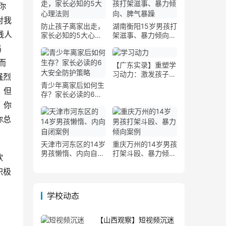
你
对我
防止孩子离家出走，
湖南衡阳15岁男孩打
钱人
家长必知的5大心理
架滋事、暴力倾向案
法则
例
妈
而
【广东实录】重塑学
习动力：激发孩子告
强烈
别懒散的新策略
青少年离家后如何生
，但
存？家长必读的6大
安全防护策略
？你
你总
天津市河东区的14岁
重庆万州的14岁男孩
男孩懒惰、内向自闭
打架斗殴、暴力倾向
欣
案例
案例
积极
学校动态
【山西观察】短视频沉迷