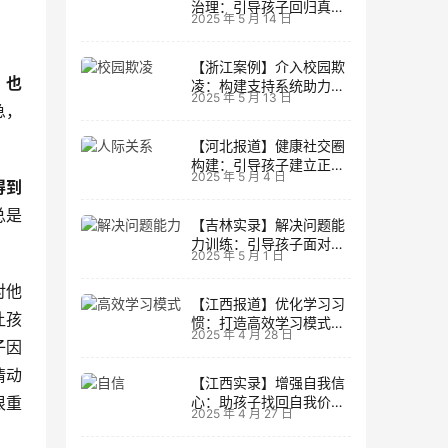
治理：引导孩子回归真实
2025 年 5 月 14 日
生活
【浙江案例】介入校园欺
；也
凌：构建支持系统助力孩
2025 年 5 月 13 日
子成长
急，
【河北报道】健康社交圈
构建：引导孩子建立正向
2025 年 5 月 4 日
人际关系
得到
总是
【吉林实录】解决问题能
力训练：引导孩子面对主
2025 年 5 月 1 日
动挑战
对他
【江西报道】优化学习习
让孩
惯：打造高效学习模式的
2025 年 4 月 28 日
实用技巧
子因
情动
【江西实录】增强自我信
很重
心：助孩子找回自我价值
2025 年 4 月 27 日
的策略