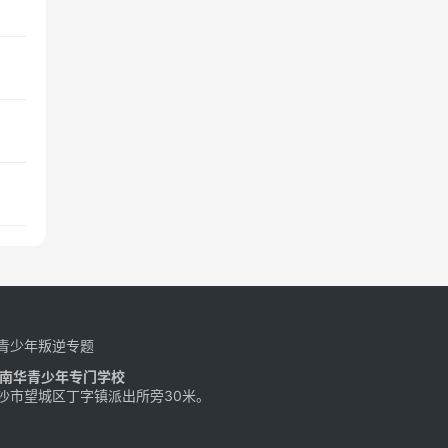
青少年叛逆专题
南华青少年专门学校
沙市望城区丁字镇派出所旁30米。