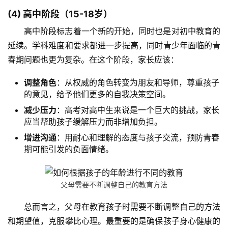
生
(4) 高中阶段（15-18岁）
活
高中阶段标志着一个新的开始，同时也是对初中教育的
延续。学科难度和要求都进一步提高，同时青少年面临的青
新
春期问题也更为复杂。在这个阶段，家长应该：
闻
中
调整角色
：从权威的角色转变为朋友和导师，尊重孩子
心
的意见，给予他们更多的自我决策空间。
减少压力
：高考对高中生来说是一个巨大的挑战，家长
教
应当帮助孩子缓解压力而非增加负担。
研
中
增进沟通
：用耐心和理解的态度与孩子交流，预防青春
心
期可能引发的负面情绪。
成
父母需要不断调整自己的教育方法
长
中
总而言之，父母在教育孩子时需要不断调整自己的方法
心
和期望值，克服攀比心理。最重要的是确保孩子身心健康的