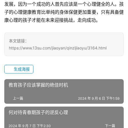
发展，因为一个成功的人首先应该是一个心理健全的人。孩
全
子的心理健康教育比单纯的身体保健更加重要，只有具备健
国
康心理的孩子才能在未来迎接挑战，走向成功。
青
少
年
本文链接：
叛
https://www.13su.com/jiaoyan/qinzijiaoyu/3164.html
逆
专
题
生成海报
教育孩子应该掌握的绝佳时机
上一篇
2024 年 9 月 6 日 下午1:59
何对待青春期孩子的逆反心理
2024 年 9 月 7 日 下午2:30
下一篇