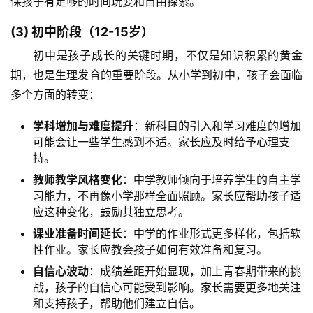
保孩子有足够的时间玩耍和自由探索。
(3) 初中阶段（12-15岁）
初中是孩子成长的关键时期，不仅是知识积累的黄金
期，也是生理发育的重要阶段。从小学到初中，孩子会面临
多个方面的转变：
关
学科增加与难度提升
：新科目的引入和学习难度的增加
于
可能会让一些学生感到不适。家长应及时给予心理支
我
持。
们
教师教学风格变化
：中学教师倾向于培养学生的自主学
习能力，不再像小学那样全面照顾。家长应帮助孩子适
师
应这种变化，鼓励其独立思考。
资
课业准备时间延长
：中学的作业形式更多样化，包括软
力
性作业。家长应教会孩子如何有效准备和复习。
量
自信心波动
：成绩差距开始显现，加上青春期带来的挑
战，孩子的自信心可能受到影响。家长需要更多地关注
校
和支持孩子，帮助他们建立自信。
园