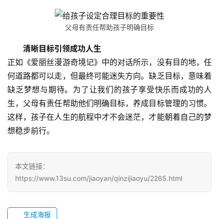
中
心
父母有责任帮助孩子明确目标
教
清晰目标引领成功人生
研
正如《爱丽丝漫游奇境记》中的对话所示，没有目的地，任
中
何道路都可以走，但最终可能迷失方向。缺乏目标，意味着
心
缺乏梦想与期待。为了让我们的孩子享受快乐而成功的人
生，父母有责任帮助他们明确目标，养成目标管理的习惯。
成
这样，孩子在人生的航程中才不会迷茫，才能朝着自己的梦
长
想稳步前行。
中
心
本文链接：
全
https://www.13su.com/jiaoyan/qinzijiaoyu/2265.html
国
青
少
生成海报
年