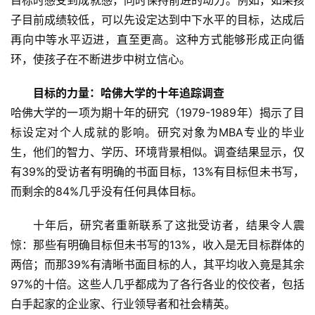
目标时感受到成就感，同时保持前进的动力。例如，如果孩
子目前成绩较低，可以先设定达到中下水平的目标，达成后
关
再向中等水平迈进，直至更高。这种方式能够形成正向循
于
我
环，使孩子在不断进步中树立信心。
们
目标的力量：哈佛大学的十年追踪调查
哈佛大学的一项为期十年的研究（1979-1989年）揭示了目
师
资
标设定对个人成就的影响。研究对象为MBA专业的毕业
力
生，他们的智力、学历、环境背景相似。调查结果显示，仅
量
有39%的受访者有明确的书面目标，13%有目标但未书写，
而剩余的84%几乎没有任何具体目标。
校
园
十年后，研究者重新联系了这批受访者，结果令人震
生
惊：那些有明确目标但未书写的13%，收入是无目标群体的
活
两倍；而那39%有清晰书面目标的人，其平均收入竟是其余
97%的十倍。这些人几乎都成为了各行各业的佼佼者，包括
新
白手起家的企业家、行业领导者和社会精英。
闻