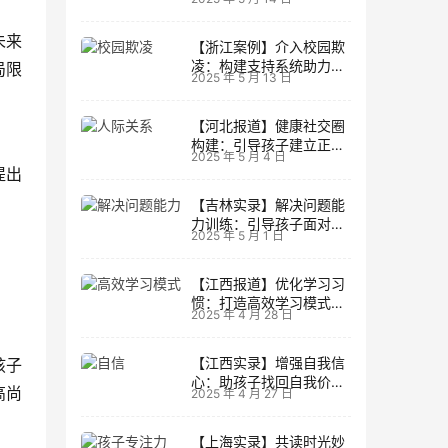
生活
未来
【浙江案例】介入校园欺
凌：构建支持系统助力孩
局限
2025 年 5 月 13 日
子成长
【河北报道】健康社交圈
构建：引导孩子建立正向
2025 年 5 月 4 日
人际关系
提出
。
【吉林实录】解决问题能
力训练：引导孩子面对主
2025 年 5 月 1 日
动挑战
【江西报道】优化学习习
惯：打造高效学习模式的
2025 年 4 月 28 日
实用技巧
【江西实录】增强自我信
孩子
心：助孩子找回自我价值
高尚
2025 年 4 月 27 日
的策略
【上海实录】共读时光妙