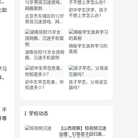
长，
比如
初中学生厌学、孩子
不想上学怎么办?
北京市东城区的12岁
男孩沉迷游戏、网瘾
案例
揭秘学生放弃学习的
真相
湖南岳阳15岁女孩网
瘾、沉迷手机案例
学习
事，
初中生早恋危害，你
孩子早恋，父母该见
知道多少？
面吗？
，不
学校动态
并尊
【山西观察】短视频沉迷
治理：引导孩子回归真实
2025 年 5 月 14 日