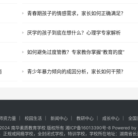
青春期孩子的情感需求，家长如何正确满足？
厌学的孩子到底在想什么？心理学专家解析
？
如何避免过度管教？专家教你掌握“教育的度”
南
青少年暴力倾向的成因分析，家长如何干预？
师资力量
校园生活
新闻中心
教研中心
成长中心
全国
t © 2024 南华素质教育学校 版权所有
湘ICP备16013390号-8
Powered by
，正规戒网瘾学校，全封闭式学校，特训学校，学校所在地址：湖南省长