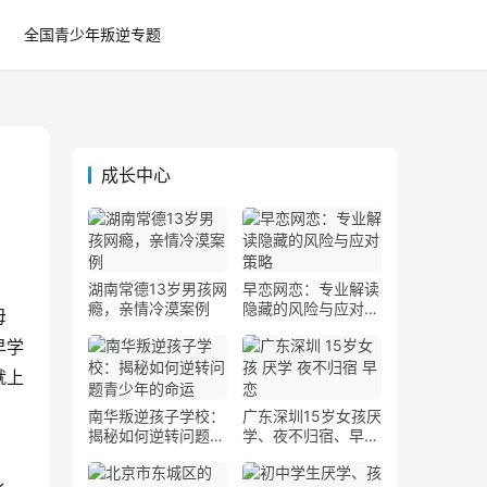
全国青少年叛逆专题
成长中心
湖南常德13岁男孩网
早恋网恋：专业解读
瘾，亲情冷漠案例
隐藏的风险与应对策
母
略
早学
就上
南华叛逆孩子学校：
广东深圳15岁女孩厌
揭秘如何逆转问题青
学、夜不归宿、早恋
少年的命运
案例