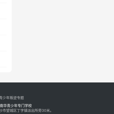
青少年叛逆专题
南华青少年专门学校
沙市望城区丁字镇派出所旁30米。