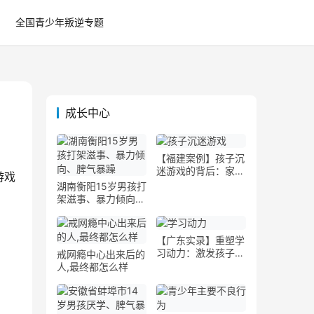
全国青少年叛逆专题
成长中心
【福建案例】孩子沉
迷游戏的背后：家长
游戏
应如何引导
湖南衡阳15岁男孩打
架滋事、暴力倾向案
例
【广东实录】重塑学
习动力：激发孩子告
戒网瘾中心出来后的
别懒散的新策略
人,最终都怎么样