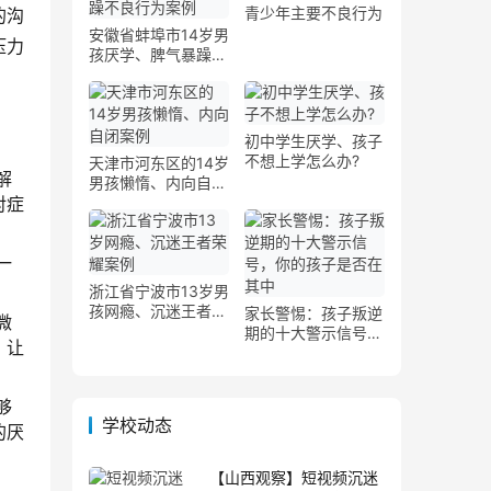
青少年主要不良行为
的沟
安徽省蚌埠市14岁男
压力
孩厌学、脾气暴躁不
良行为案例
初中学生厌学、孩子
不想上学怎么办?
天津市河东区的14岁
解
男孩懒惰、内向自闭
对症
案例
一
浙江省宁波市13岁男
孩网瘾、沉迷王者荣
家长警惕：孩子叛逆
微
耀案例
期的十大警示信号，
，让
你的孩子是否在其中
够
学校动态
的厌
【山西观察】短视频沉迷