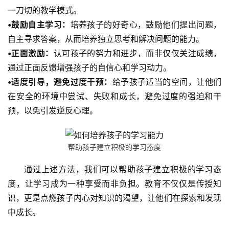
一刀切的教学模式。
新
•鼓励自主学习：
培养孩子的好奇心，鼓励他们提出问题，
闻
自主寻求答案，从而培养独立思考和解决问题的能力。
中
心
•正面激励：
认可孩子的努力和进步，而非仅仅关注成绩，
通过正面反馈增强孩子的自信心和学习动力。
教
•适度引导，避免过度干预：
给予孩子适当的空间，让他们
研
在安全的环境中尝试、失败和成长，避免过度的强迫和干
中
预，以免引发逆反心理。
心
成
帮助孩子建立积极的学习态度
长
通过上述方法，我们可以帮助孩子建立积极的学习态
中
心
度，让学习成为一种享受而非负担。教育不仅仅是传授知
识，更是点燃孩子内心对知识的渴望，让他们在探索和发现
全
中成长。
国