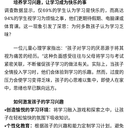
培养学习兴趣，让学习成为快乐的事
调查数据显示，仅69%的学生认为学习是快乐的，而高达
94%的学生视学习为烦恼之事，他们更期待假期、电脑课或
体育课。这一现象引发了深思：为何多数孩子认为学习乏
关
味？
于
我
一位儿童心理学家指出：“孩子对学习的厌恶源于将其
们
视为痛苦的经历。”这种负面感受往往与父母将学习与考试
师
紧密关联，不断催促孩子学习的做法有关。实际上，当孩子
资
全情投入学习时，他们会体验到学习的乐趣。然而，过度的
力
压力会使学习变得乏味，孩子的心思难以集中，即使人在家
量
中，思绪也早已飘向远方。
校
如何激发孩子的学习兴趣
园
•创造愉悦的学习环境：
将学习融入游戏和探索之中，让孩
生
子在轻松愉快的氛围下吸收知识。
活
•个性化教育：
根据孩子的兴趣和能力定制学习计划，避免