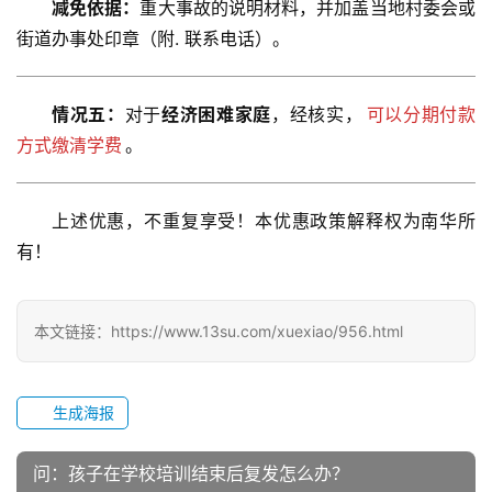
减免依据：
重大事故的说明材料，并加盖当地村委会或
校
街道办事处印章（附. 联系电话）。
园
生
情况五：
对于
经济困难家庭
，经核实，
可以分期付款
活
方式缴清学费
。
新
闻
上述优惠，不重复享受！本优惠政策解释权为南华所
中
有！
心
教
本文链接：https://www.13su.com/xuexiao/956.html
研
中
心
生成海报
成
问：孩子在学校培训结束后复发怎么办？
长