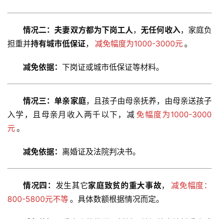
情况二：夫妻双方都为下岗工人
，
无任何收入
，家庭负
担重并
持有城市低保证
，
减免幅度为1000-3000元
。
减免依据：
下岗证或城市低保证等材料。
情况三：单亲家庭
，且孩子由母亲抚养，由母亲送孩子
关
入学，且母亲月收入两千以下，减
免幅度为1000-3000
于
元
。
我
们
减免依据：
离婚证及法院判决书。
师
资
情况四：
发生其它
家庭致贫的重大事故
，
减免幅度：
力
800-5800元不等
。具体数额根据情况而定。
量