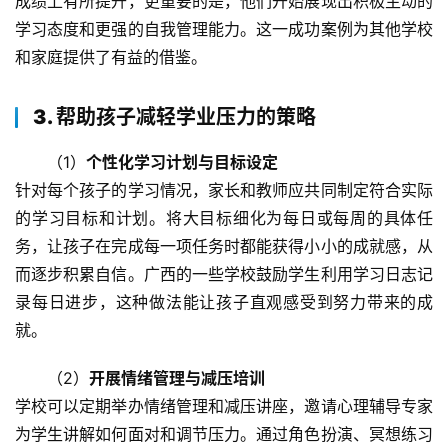
成绩上有所提升，更重要的是，他们开始展现出积极主动的
学习态度和更强的自我管理能力。这一成功案例为其他学校
和家庭提供了有益的借鉴。
3. 帮助孩子减轻学业压力的策略
（1）
个性化学习计划与目标设定
针对每个孩子的学习情况，家长和教师应共同制定符合实际
的学习目标和计划。将大目标细化为每日或每周的具体任
务，让孩子在完成每一项任务时都能获得小小的成就感，从
而逐步积累自信。广西的一些学校鼓励学生利用学习日志记
录每日进步，这种做法能让孩子直观感受到努力带来的成
就。
（2）
开展情绪管理与减压培训
关
学校可以定期举办情绪管理和减压讲座，邀请心理辅导专家
于
为学生讲解如何面对和调节压力。通过角色扮演、冥想练习
我