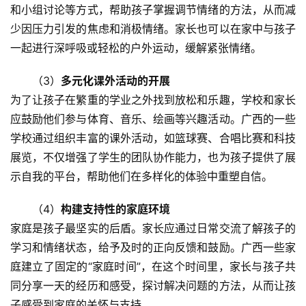
和小组讨论等方式，帮助孩子掌握调节情绪的方法，从而减
们
少因压力引发的焦虑和消极情绪。家长也可以在家中与孩子
一起进行深呼吸或轻松的户外运动，缓解紧张情绪。
师
资
（3）
多元化课外活动的开展
力
量
为了让孩子在繁重的学业之外找到放松和乐趣，学校和家长
应鼓励他们参与体育、音乐、绘画等兴趣活动。广西的一些
校
学校通过组织丰富的课外活动，如篮球赛、合唱比赛和科技
园
展览，不仅增强了学生的团队协作能力，也为孩子提供了展
生
示自我的平台，帮助他们在多样化的体验中重塑自信。
活
（4）
构建支持性的家庭环境
新
家庭是孩子最坚实的后盾。家长应通过日常交流了解孩子的
闻
学习和情绪状态，给予及时的正向反馈和鼓励。广西一些家
中
庭建立了固定的“家庭时间”，在这个时间里，家长与孩子共
心
同分享一天的经历和感受，探讨解决问题的方法，从而让孩
子感受到家庭的关怀与支持。