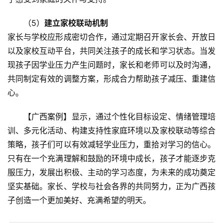
教
研
（5）
建立家校联动机制
中
家长与学校应形成密切合作，通过定期召开家长会、开放日
心
以及家校互动平台，共同关注孩子的成长和学习状态。当发
现孩子因学业压力产生问题时，家长和老师可以及时沟通，
成
长
共同制定有效的调整方案，形成合力帮助孩子减压、重建信
中
心。
心
【广西案例】显示，通过个性化目标设定、情绪管理培
全
训、多元化活动、构建支持性家庭环境以及家校联动等综合
国
策略，孩子们可以有效减轻学业压力，重拾对学习的信心。
青
只有在一个充满理解和鼓励的环境中成长，孩子才能逐步克
少
服压力，发展出积极、主动的学习态度，为未来的成功奠定
年
坚实基础。家长、学校与社会各界的共同努力，正为广西孩
叛
逆
子创造一个更加美好、充满希望的明天。
专