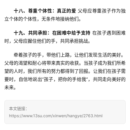
十八、尊重个体性：真正的爱
 父母应尊重孩子作为独
成
立个体的个体性，无条件地接纳他们。
长
中
十九、共同承担：在困难中给予支持
 在孩子遇到困难
心
时，父母应握住他们的手，共同承担挑战。
全
牵着孩子的手，带他们上路，让他们发现生活的美好。
国
父母的渴望和耐心将带来真实的收获。当孩子成为我们所希
青
望的人时，我们所有的努力都得到了回报。让我们在孩子需
少
要时，自信地说出“孩子，把你的手给我”，共同走向美好的
年
叛
未来。
逆
专
题
本文链接：
https://www.13su.com/xinwen/hangye/2763.html