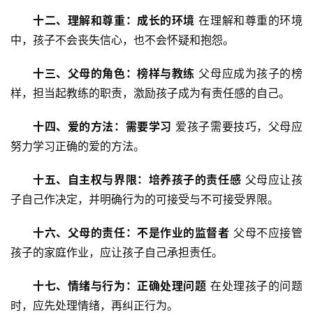
资
十二、理解和尊重：成长的环境
 在理解和尊重的环境
力
中，孩子不会丧失信心，也不会怀疑和抱怨。
量
十三、父母的角色：榜样与教练
 父母应成为孩子的榜
校
样，担当起教练的职责，激励孩子成为有责任感的自己。
园
生
十四、爱的方法：需要学习
 爱孩子需要技巧，父母应
活
努力学习正确的爱的方法。
新
十五、自主权与界限：培养孩子的责任感
 父母应让孩
闻
子自己作决定，并明确行为的可接受与不可接受界限。
中
心
十六、父母的责任：不是作业的监督者
 父母不应接管
孩子的家庭作业，应让孩子自己承担责任。
教
研
十七、情绪与行为：正确处理问题
 在处理孩子的问题
中
时，应先处理情绪，再纠正行为。
心