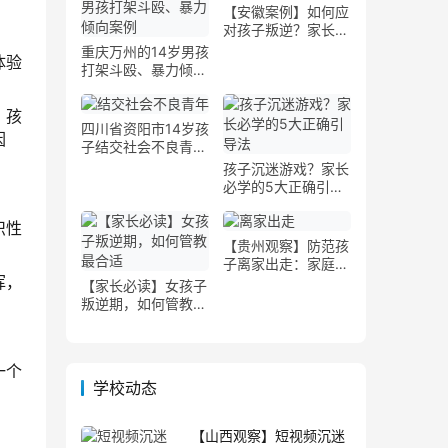
【安徽案例】如何应
对孩子叛逆？家长课
堂专家详解
重庆万州的14岁男孩
体验
打架斗殴、暴力倾向
案例
，孩
四川省资阳市14岁孩
因
子结交社会不良青年
案例
孩子沉迷游戏？家长
必学的5大正确引导
法
识性
【贵州观察】防范孩
子离家出走：家庭与
挥，
学校的协同措施
【家长必读】女孩子
叛逆期，如何管教最
合适
一个
学校动态
【山西观察】短视频沉迷