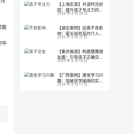
造性
【上海实录】共读时光妙
招：提升孩子专注力的阅
2025 年 4 月 26 日
读策略
可能
【湖北案例】远离不良影
响：家长如何及时介入调
2025 年 4 月 21 日
整方向
空中
【重庆报道】构建健康朋
友圈：引导孩子正确交友
2025 年 4 月 19 日
的实践经验
【广西案例】激发学习兴
趣：突破厌学困境的实战
2025 年 4 月 17 日
经验