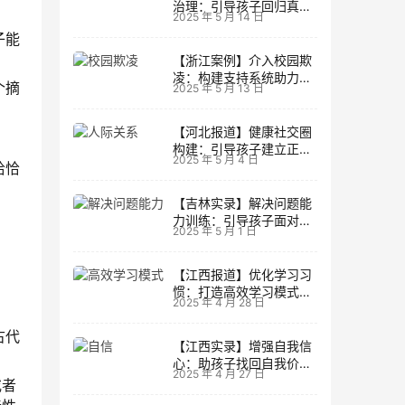
治理：引导孩子回归真实
2025 年 5 月 14 日
生活
子能
【浙江案例】介入校园欺
凌：构建支持系统助力孩
个摘
2025 年 5 月 13 日
子成长
【河北报道】健康社交圈
构建：引导孩子建立正向
2025 年 5 月 4 日
人际关系
恰恰
【吉林实录】解决问题能
力训练：引导孩子面对主
2025 年 5 月 1 日
动挑战
【江西报道】优化学习习
惯：打造高效学习模式的
2025 年 4 月 28 日
实用技巧
古代
【江西实录】增强自我信
心：助孩子找回自我价值
2025 年 4 月 27 日
的策略
或者