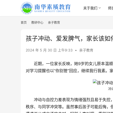
关于我们
师
首页
教研中心
亲子教育
孩子冲动、爱发脾气，家长该如
2024 年 5 月 30 日 上午9:33
•
亲子教育
近期，一位家长反映，她9岁的女儿原本温
对学习提醒也以“你别管”回应，继续我行我素。
冲
冲动与自控力差表现为情绪强烈且易于失控
秩序、与同学冲突等。虽然事后孩子可能后悔，