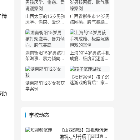
子情
山西太原的15岁男孩
广西省柳州市14岁男
厌学、偷窃、爱说谎
孩网瘾、脾气暴躁案
案例
例
湖南衡阳15岁男孩打
上海的14岁男孩手机
架滋事、暴力倾向案
成瘾、极度沉迷游戏
例
的案例
【福建案例】孩子沉
迷游戏的背后：家长
湖南邵阳12岁女孩厌
应如何引导
学案例
帮助
学校动态
【山西观察】短视频沉迷
治理：引导孩子回归真实
2025 年 5 月 14 日