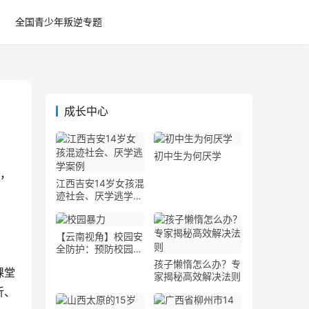
全国青少年叛逆专题
成长中心
初中生为何厌学
品，
江西吉安14岁女孩混
迹社会、厌学逃学案
例
【云南视角】校园安
全防护：预防校园暴
力与欺凌的实用措施
孩子懒惰怎么办？专
课堂
家揭秘高效解决法则
折、