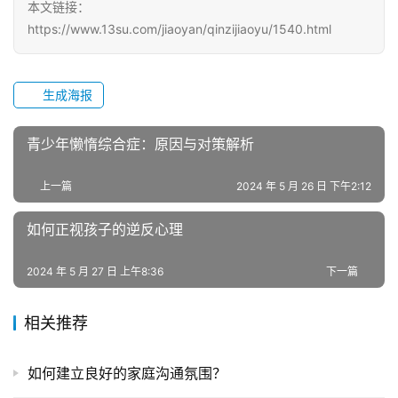
青
本文链接：
少
https://www.13su.com/jiaoyan/qinzijiaoyu/1540.html
年
叛
逆
生成海报
专
题
青少年懒惰综合症：原因与对策解析
上一篇
2024 年 5 月 26 日 下午2:12
如何正视孩子的逆反心理
2024 年 5 月 27 日 上午8:36
下一篇
相关推荐
如何建立良好的家庭沟通氛围？