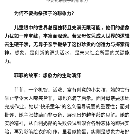
不要扼杀孩子的想象力
为何不要扼杀孩子的想象力？
儿童眼中的世界总是独特且充满无限可能，他们的想象
力犹如一座宝藏，丰富而深邃。若父母仅凭成人世界的逻辑
去生硬干涉，无异于亲手扼杀了这份珍贵的创造力与探索精
神。
想象，是创新的源头活水，是未来社会所需的关键能
力。
菲菲的故事：想象力的生动演绎
菲菲，一个机智、活泼、富有创意的小女孩，她的言行
举止常令大人啼笑皆非，却也充满了启示。面对母亲要求她
完成作业，她以“快乐童年”的名义倡导玩耍的重要性；面对
批评，她主张鼓励而非责备，展现出超越年龄的见解。她的
实验精神，从自制奶酪的失败尝试到混合各种液体的即兴实
验，再到彩笔绘衣的创作，虽看似捣蛋，实则是想象力与好