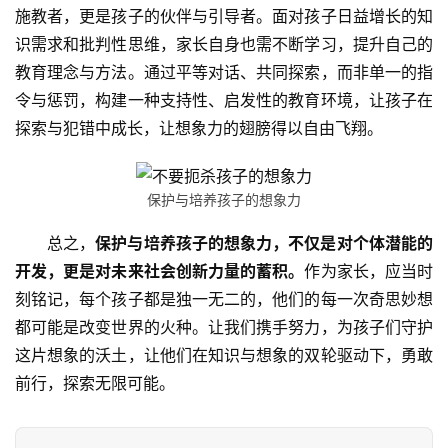
施教者，更是孩子的伙伴与引导者。面对孩子日益增长的知
新
识需求和批判性思维，家长自身也需不断学习，提升自己的
闻
教育理念与方法。通过平等对话、共同探索，而非单一的指
中
心
令与惩罚，构建一种支持性、启发性的教育环境，让孩子在
探索与犯错中成长，让想象力的翅膀得以自由飞翔。
教
研
保护与培养孩子的想象力
中
心
总之，
保护与培养孩子的想象力，不仅是对个体潜能的
开发，更是对未来社会创新力量的蓄积。
作为家长，应当时
成
刻铭记，每个孩子都是独一无二的，他们的每一次奇思妙想
长
都可能是改变世界的火种。让我们携手努力，为孩子们守护
中
心
这片想象的沃土，让他们在知识与想象的双轮驱动下，勇敢
前行，探索无限可能。
全
国