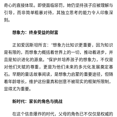
奇心的直接体现。即使面临惩罚，她仍坚持孩子应被理解与
引导，而非简单粗暴对待，其独立思考的能力令人印象深
刻。
关
于
想象力：终身受益的财富
我
们
正如爱因斯坦所言：“想象力比知识更重要，因为知识
是有限的，而想象力概括着世界上的一切，推动着进步，并
师
且是知识进化的源泉。”保护并培养孩子的想象力，不仅是
资
对他们天赋的尊重，更是为他们未来的多元化发展奠定基
力
石。早期的童话故事阅读，是想象力启蒙的重要途径，但随
量
着年龄增长，维护这份童真和创意不被现实的框架所限制，
显得尤为重要。
校
园
新时代：家长的角色与挑战
生
活
在这个信息爆炸的时代，父母的角色已不仅仅是权威的