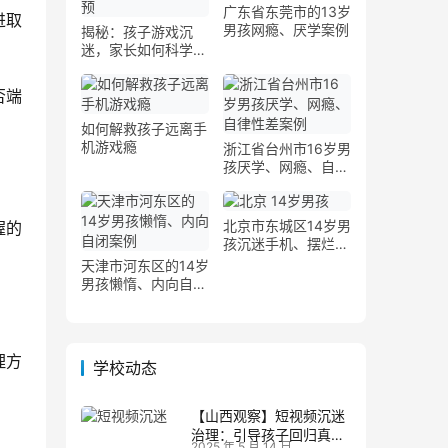
广东省东莞市的13岁
进取
男孩网瘾、厌学案例
揭秘：孩子游戏沉
迷，家长如何科学干
预
否端
如何解救孩子远离手
机游戏瘾
浙江省台州市16岁男
孩厌学、网瘾、自律
性差案例
北京市东城区14岁男
握的
孩沉迷手机、摆烂案
例
天津市河东区的14岁
男孩懒惰、内向自闭
案例
理方
学校动态
【山西观察】短视频沉迷
治理：引导孩子回归真实
2025 年 5 月 14 日