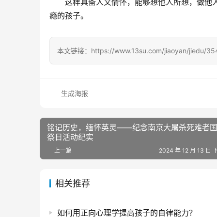
这样具备人文情怀，能够想他人所想，做他
瘾的孩子。
本文链接：https://www.13su.com/jiaoyan/jiedu/354
生成海报
铭记历史，缅怀英灵——纪念南京大屠杀死难者
祭日活动纪实
上一篇
2024 年 12 月 13 日 
相关推荐
如何用正向心理学提高孩子的自律能力？