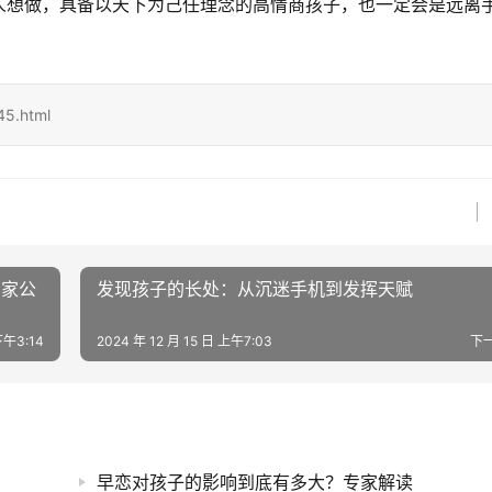
人想做，具备以天下为己任理念的高情商孩子，也一定会是远离
5.html
国家公
发现孩子的长处：从沉迷手机到发挥天赋
下午3:14
2024 年 12 月 15 日 上午7:03
下
早恋对孩子的影响到底有多大？专家解读