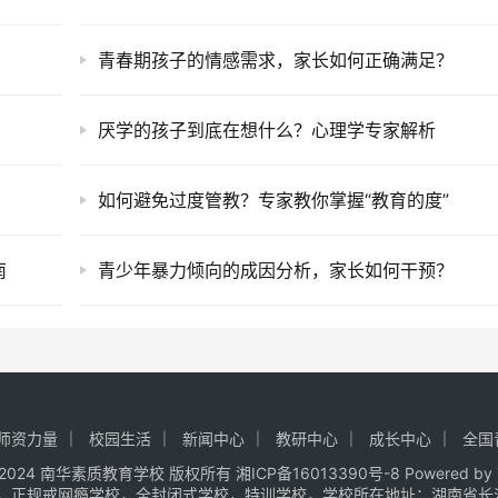
青春期孩子的情感需求，家长如何正确满足？
厌学的孩子到底在想什么？心理学专家解析
？
如何避免过度管教？专家教你掌握“教育的度”
南
青少年暴力倾向的成因分析，家长如何干预？
师资力量
校园生活
新闻中心
教研中心
成长中心
全国
t © 2024 南华素质教育学校 版权所有
湘ICP备16013390号-8
Powered by
，正规戒网瘾学校，全封闭式学校，特训学校，学校所在地址：湖南省长