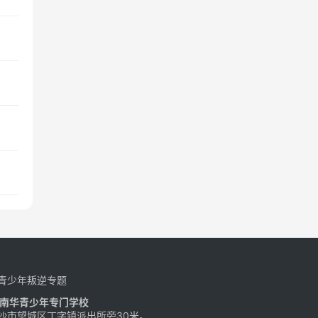
青少年叛逆专题
南华青少年专门学校
沙市望城区丁字镇派出所旁30米。