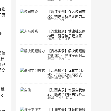
生活
会换
【浙江案例】介入校园欺
子感
凌：构建支持系统助力孩
2025 年 5 月 13 日
子成长
【河北报道】健康社交圈
情
构建：引导孩子建立正向
2025 年 5 月 4 日
人际关系
【吉林实录】解决问题能
都信
力训练：引导孩子面对主
擅长
2025 年 5 月 1 日
动挑战
自己
是高
【江西报道】优化学习习
惯：打造高效学习模式的
2025 年 4 月 28 日
实用技巧
”我
【江西实录】增强自我信
子才
心：助孩子找回自我价值
2025 年 4 月 27 日
的策略
【上海实录】共读时光妙