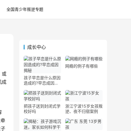
全国青少年叛逆专题
成长中心
网瘾的例子有哪些
，或
孩子早恋是什么原因
机成
造成的?早恋成因揭
秘
把孩子送到封闭式学
浙江宁波15岁女孩叛
校好吗
逆、夜不归宿案例
解
意牵
孩子