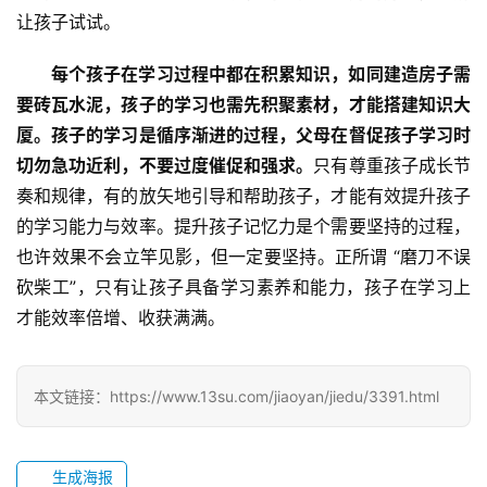
中
让孩子试试。
心
每个孩子在学习过程中都在积累知识，如同建造房子需
教
要砖瓦水泥，孩子的学习也需先积聚素材，才能搭建知识大
研
厦。孩子的学习是循序渐进的过程，父母在督促孩子学习时
中
切勿急功近利，不要过度催促和强求。
只有尊重孩子成长节
心
奏和规律，有的放矢地引导和帮助孩子，才能有效提升孩子
的学习能力与效率。提升孩子记忆力是个需要坚持的过程，
成
也许效果不会立竿见影，但一定要坚持。正所谓 “磨刀不误
长
砍柴工”，只有让孩子具备学习素养和能力，孩子在学习上
中
才能效率倍增、收获满满。
心
全
本文链接：https://www.13su.com/jiaoyan/jiedu/3391.html
国
青
少
生成海报
年