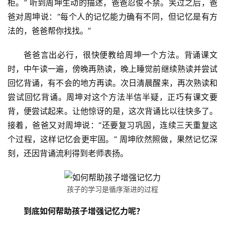
柜。” 听到周坤生动的描述，爸爸忍俊不禁。笑过之后，爸
爸对周坤说：“每个人的记忆能力确有不同，但记忆是有方
法的，爸爸帮你找找。”
爸爸言出必行，很快便教给周坤一个方法。背诵课文
时，中午读一遍，傍晚再熟读，晚上睡觉前继续熟读并尝试
回忆背诵，有不会的地方再读。次日清晨醒来，再次熟读和
尝试回忆背诵。周坤对这个方法半信半疑，正巧有课文要
背，便尝试起来。让他惊讶的是，这次背诵比以往快多了。
接着，爸爸又对周坤说：“还要复习巩固，连续三天重复这
个过程，这样记忆会更牢固。” 周坤欣然照做，果然记忆深
刻，还因背诵流利得到老师表扬。
孩子的学习是循序渐进的过程
到底如何帮助孩子增强记忆力呢？