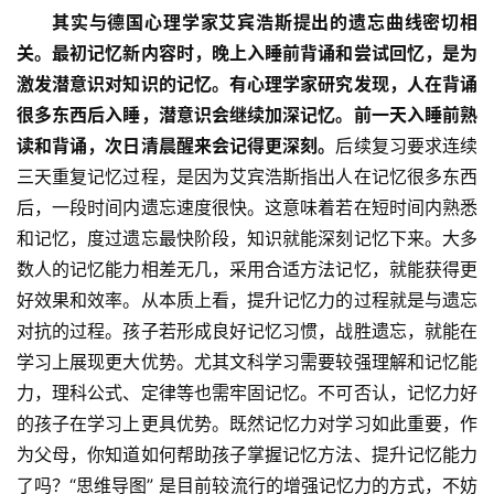
其实与德国心理学家艾宾浩斯提出的遗忘曲线密切相
关
关。最初记忆新内容时，晚上入睡前背诵和尝试回忆，是为
于
激发潜意识对知识的记忆。有心理学家研究发现，人在背诵
我
很多东西后入睡，潜意识会继续加深记忆。前一天入睡前熟
们
读和背诵，次日清晨醒来会记得更深刻。
后续复习要求连续
三天重复记忆过程，是因为艾宾浩斯指出人在记忆很多东西
师
资
后，一段时间内遗忘速度很快。这意味着若在短时间内熟悉
力
和记忆，度过遗忘最快阶段，知识就能深刻记忆下来。大多
量
数人的记忆能力相差无几，采用合适方法记忆，就能获得更
好效果和效率。从本质上看，提升记忆力的过程就是与遗忘
校
对抗的过程。孩子若形成良好记忆习惯，战胜遗忘，就能在
园
学习上展现更大优势。尤其文科学习需要较强理解和记忆能
生
力，理科公式、定律等也需牢固记忆。不可否认，记忆力好
活
的孩子在学习上更具优势。既然记忆力对学习如此重要，作
为父母，你知道如何帮助孩子掌握记忆方法、提升记忆能力
新
了吗？“思维导图” 是目前较流行的增强记忆力的方式，不妨
闻