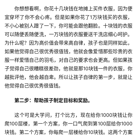
你想想看啊，你花十几块钱在地摊上买件衣服，因为便
宜穿坏了你不会心疼。但是如果你花了1万块钱买的衣服，
不小心被别人蹭了一下，你可能会跟他翻脸。十块钱的衣服
可以随便丢随便洗，一万块钱的衣服要送干洗店细心呵护。
为什么呢？因为高价值会带来高自律，孩子也是同样如此，
如果他觉得自己很优秀很值钱，他就会像爱惜那些珍贵的衣
关
服一样爱惜自己的羽毛，对自己的要求也会更高。但如果孩
于
我
子觉得自己很糟糕很差劲，他就是那10块钱一件的衣服，你
们
越批评他，他会越自卑。所以让孩子自律的第一步，就是让
他觉得自己很优秀很值钱。
师
资
第二步：帮助孩子制定目标和奖励。
力
量
这个可是大学问，打个比方，现在给你1000块钱让你
爬100层楼，第一个方案，你一口气爬到第100层给你1000
校
块钱。第二个方案，你每爬一层楼给你10块钱。这两个方案