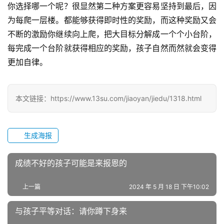
园
你选择哪一个呢？很显然第二种方案更容易坚持到最后，因
生
为每爬一层楼。都能够获得即时性的奖励，而这种奖励又会
活
不断的激励你继续向上爬，把大目标分解成一个个小台阶，
每完成一个台阶就获得相应的奖励，孩子自然而然就会变得
新
更加自律。
闻
中
心
本文链接：https://www.13su.com/jiaoyan/jiedu/1318.html
教
研
生成海报
中
心
成绩不好的孩子可能是来报恩的
成
上一篇
2024 年 5 月 18 日 下午10:02
长
中
与孩子平等对话：请你蹲下身来
心