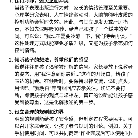
保持冷静，避免正面冲突
当孩子表现出叛逆行为时，家长的情绪管理至关重要。
心理学研究表明，人在情绪激动时，大脑前额叶皮质的
控制功能会暂时失效。因此，与其立即发火或严厉指
责，不如先深呼吸10秒，给自己和孩子一个缓冲的空
间。可以说：”我现在需要冷静一下，我们待会再谈。”
这种处理方式既能避免矛盾升级，又能为孩子示范如何
控制情绪。
倾听孩子的想法，尊重他们的感受
叛逆往往是孩子渴望被理解的信号。家长要放下说教者
的姿态，用”我注意到你最近…”这样的开场白，给孩子
表达的机会。在倾听时，要保持眼神交流，适时点头，
用”嗯”、”我明白”等简短回应表示关注。切记不要打
断，即使孩子的观点与您相左。真正的倾听能让孩子感
受到被尊重，这是化解叛逆的第一步。
设立合理的规则和边界
明确的规则能给孩子安全感，但制定过程需要民主。可
以召开家庭会议，让孩子参与规则的讨论。例如，关于
手机使用时间，可以共同商定”作业完成后可以使用1小