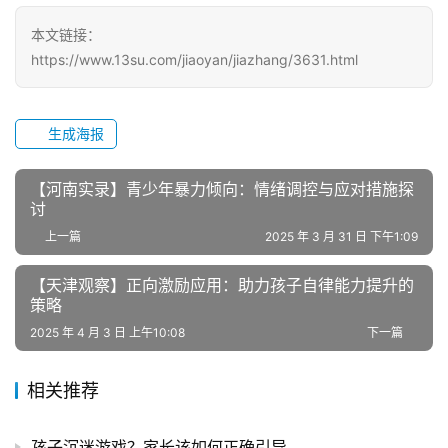
国
本文链接：
青
https://www.13su.com/jiaoyan/jiazhang/3631.html
少
年
叛
生成海报
逆
专
题
【河南实录】青少年暴力倾向：情绪调控与应对措施探
讨
上一篇
2025 年 3 月 31 日 下午1:09
【天津观察】正向激励应用：助力孩子自律能力提升的
策略
2025 年 4 月 3 日 上午10:08
下一篇
相关推荐
孩子沉迷游戏？家长该如何正确引导