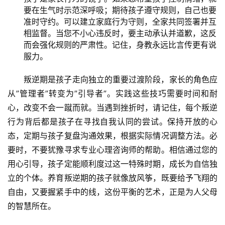
活
要在生气时示范深呼吸；期待孩子遵守规则，自己也要
准时守约。可以建立家庭行为守则，全家共同签署并互
新
相监督。当您不小心违反时，要主动承认并道歉，这反
闻
而会强化规则的严肃性。记住，身教永远比言传更有说
中
服力。
心
叛逆期是孩子走向独立的重要过渡阶段，家长的角色应
从”管理者”转变为”引导者”。实践这些技巧需要时间和耐
教
心，改变不会一蹴而就。当遇到挫折时，请记住，每个叛逆
研
中
行为背后都是孩子在寻找自我认同的尝试。保持开放的心
心
态，定期与孩子复盘沟通效果，根据实际情况调整方法。必
要时，不要犹豫寻求专业心理咨询师的帮助。相信通过您的
成
用心引导，孩子定能顺利度过这一特殊时期，成长为自信独
长
立的个体。养育叛逆期的孩子就像放风筝，既要给予飞翔的
中
自由，又要握紧手中的线，这份平衡的艺术，正是为人父母
心
的智慧所在。
全