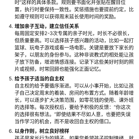
时”这样的具体条款。规则要书面化并张贴在醒目位
置，执行时要保持一致性。奖惩措施也要提前约定，比
如遵守规则可以获得周末延长使用时间的奖励。
增加亲子互动，建立信任关系
每周固定安排2-3次专属的亲子时光，时长不必很长，
但质量要高。可以选择孩子感兴趣的活动，比如一起打
关
篮球、玩电子游戏或看一场电影。关键是要放下家长的
于
架子，以朋友的身份参与。这种非说教式的相处能让孩
我
子放下防备，增进情感连接。记录下这些美好时刻的照
们
片或视频，时常回顾也能强化正面记忆。
给予孩子适当的自主权
师
自主权的给予要循序渐进。可以从小事开始，比如让孩
资
子自己决定周末的着装、房间的布置方式。随着年龄增
力
长，可以逐步扩大决策范围，如零花钱的使用、课外班
量
的选择等。每次授权后，要给予积极的反馈：”你这次
的选择很有想法。”即使结果不尽如人意，也要把失误
校
当作学习的机会，而不是收回自主权的借口。
园
以身作则，树立良好榜样
生
孩子是家长行为的镜子。如果您希望孩子控制情绪，就