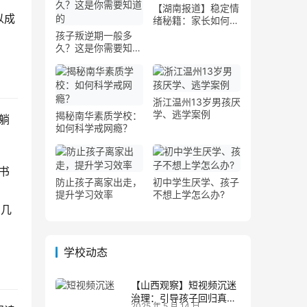
【湖南报道】稳定情
以成
绪秘籍：家长如何帮
助孩子调节情绪波动
孩子叛逆期一般多
久？这是你需要知道
的
浙江温州13岁男孩厌
学、逃学案例
揭秘南华素质学校：
躺
如何科学戒网瘾？
书
防止孩子离家出走，
初中学生厌学、孩子
提升学习效率
不想上学怎么办?
目几
学校动态
【山西观察】短视频沉迷
治理：引导孩子回归真实
2025 年 5 月 14 日