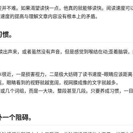
变并不难。如果渴望读快一点，他真的就能够读快。阅读速度可
读速度的提高与理解文章内容没有根本上的矛盾。
习惯。
读出声来，或者虽然没有声音，但是感觉到喉结在动;歪着脑袋，
。
本很近，一是损害视力，二是极大妨碍了读书速度–眼睛应该距离
远，眼睛看到的视野就越宽阔，视网膜成像的文字就越多，
语或几个词组，而是一大块、整段甚至几段。只要养成习惯，一
外一个阻碍。