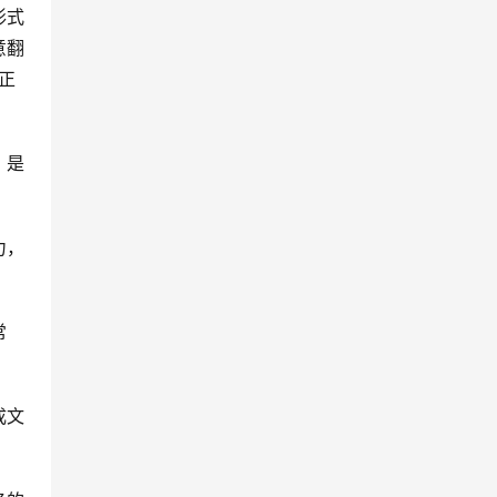
形式
意翻
正
，是
力，
常
成文