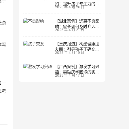
孩子
招：提升孩子专注力的阅
2025 年 4 月 26 日
读策略
【湖北案例】远离不良影
长总
响：家长如何及时介入调
2025 年 4 月 21 日
整方向
【重庆报道】构建健康朋
本写
友圈：引导孩子正确交友
2025 年 4 月 19 日
的实践经验
【广西案例】激发学习兴
趣：突破厌学困境的实战
2025 年 4 月 17 日
经验
白一
思考