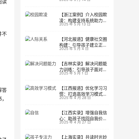
阅读
生活
【浙江案例】介入校园欺
凌：构建支持系统助力孩
2025 年 5 月 13 日
子成长
并不
【河北报道】健康社交圈
。
构建：引导孩子建立正向
2025 年 5 月 4 日
人际关系
【吉林实录】解决问题能
力训练：引导孩子面对主
2025 年 5 月 1 日
动挑战
【江西报道】优化学习习
解答
惯：打造高效学习模式的
2025 年 4 月 28 日
书，
实用技巧
【江西实录】增强自我信
心：助孩子找回自我价值
2025 年 4 月 27 日
的策略
【上海实录】共读时光妙