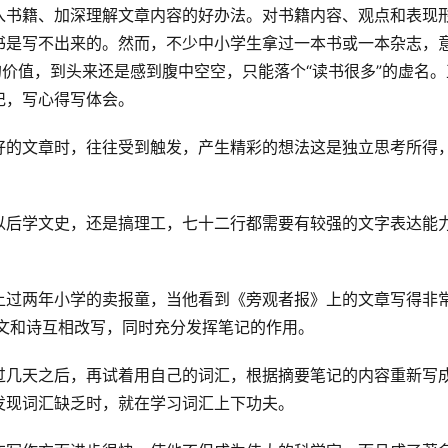
入书籍、加深理解文章内容的好办法。对书籍内容、观点和表现
书是写不出来的。然而，不少中小学生拿过一本书或一本杂志，
的价值，到头来还是感到腹中空空，只能落个“读书很多”的虚名。
记，写心得写体会。
好的文章时，往往受到触发，产生精彩的想法这是独立思考所得
以后学文史，还是搞理工，七十二行都需要有较强的文字表达能
上过两年小学的卖报童，当他看到《旁观者报》上的文章写得非
文和诗互相改写，同时充分发挥笔记的作用。
过几天之后，再试着用自己的词汇，根据摘要笔记的内容重新写
发现词汇缺乏时，就在学习词汇上下功夫。