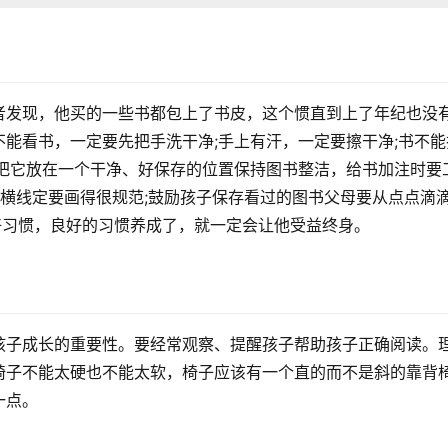
者发现，他买的一些书都包上了书皮，这个惯直到上了年纪也没
能看书，一定要先把手洗干净;手上有汗，一定要擦干净;书不能
，把它放在一个干净、好保存的位置保持图书整洁，给书加注时要
横线定要画得很规范;鼓励孩子保存看过的图书父母要从点点滴
好习惯，良好的习惯养成了，就一定会让他受益终身。
孩子成长的重要性。要经常观察、提醒孩子帮助孩子正确阅读。
椅子不能太硬也不能太软，椅子应该有一个直的而不是斜的靠背
一点。