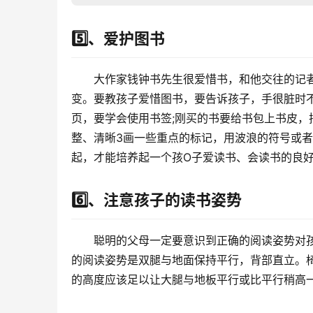
5️⃣、爱护图书
大作家钱钟书先生很爱惜书，和他交往的记
变。要教孩子爱惜图书，要告诉孩子，手很脏时不
页，要学会使用书签;刚买的书要给书包上书皮
整、清晰3画一些重点的标记，用波浪的符号或者
起，才能培养起一个孩O子爱读书、会读书的良
6️⃣、注意孩子的读书姿势
聪明的父母一定要意识到正确的阅读姿势对
的阅读姿势是双腿与地面保持平行，背部直立。
的高度应该足以让大腿与地板平行或比平行稍高