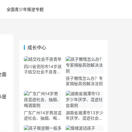
全国青少年叛逆专题
成长中心
四川省资阳市14岁孩
子结交社会不良青年
全面
案例
孩子懒惰怎么办？专
家揭秘高效解决法则
多是
广东广州14岁男孩混
湖南省湘潭市13岁少
迹社会、抽烟、喝酒
年厌学、混迹社会案
案例
例