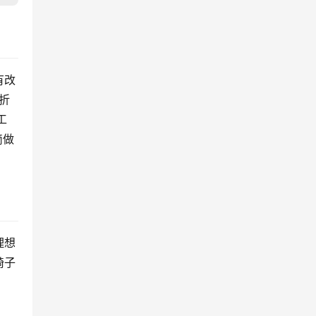
有改
折
工
滴做
理想
椅子