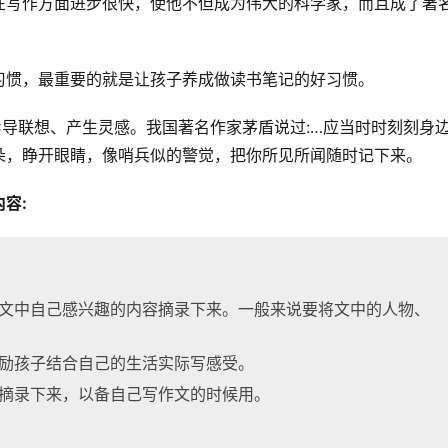
在写作方面进步很快，使他不但成为伟大的科学家，而且成了著
习惯，最重要的就是让孩子养成做读书笔记的好习惯。
导联想、产生灵感。我国著名作家茅盾说过:…应当时时刻刻身
朵，睁开眼睛，像哨兵似的警觉，把你所见所闻随时记下来。
容:
将文中自己感兴趣的内容摘录下来。一般来说要将文中的人物、
鼓励孩子结合自己的生活实际写感受。
汇摘录下来，以备自己写作文的时候用。