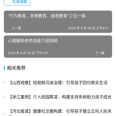
生成海报
成
“行为教育，思想教育，感恩教育”三位一体
长
中
上一篇
2024 年 4 月 30 日 上午9:17
心
心理辅导老师自我介绍视频
全
国
2024 年 4 月 30 日 下午1:16
下一篇
青
少
相关推荐
年
叛
逆
【山西观察】短视频沉迷治理：引导孩子回归真实生活
专
题
【浙江案例】介入校园欺凌：构建支持系统助力孩子成长
【河北报道】健康社交圈构建：引导孩子建立正向人际关