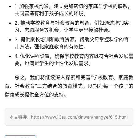
资
1. 加强家校沟通，建立更加密切的家庭与学校的联系，
力
共同营造有利于孩子成长的环境。
量
2. 推动学校教育与社会教育的融合，例如通过增加实
习、志愿服务等机会，让学生更早接触社会。
校
3. 提供家长培训和教育资源，帮助父母掌握科学的育
园
儿方法，强化家庭教育的有效性。
生
活
4. 优化课程设置，确保学校教育内容既符合社会发展需
要，也满足学生的个性化发展需求。
新
总之，我们将继续深入探索和完善“学校教育、家庭教
闻
育、社会教育”三方结合的教育模式，以期为每一个孩子的
中
健康成长提供全方位的支持。
心
教
本文链接：https://www.13su.com/xinwen/hangye/615.html
研
中
心