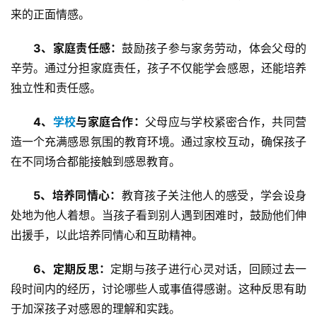
于
来的正面情感。
我
们
3、家庭责任感：
鼓励孩子参与家务劳动，体会父母的
辛劳。通过分担家庭责任，孩子不仅能学会感恩，还能培养
师
独立性和责任感。
资
力
4、
学校
与家庭合作：
父母应与学校紧密合作，共同营
量
造一个充满感恩氛围的教育环境。通过家校互动，确保孩子
在不同场合都能接触到感恩教育。
校
园
5、培养同情心：
教育孩子关注他人的感受，学会设身
生
活
处地为他人着想。当孩子看到别人遇到困难时，鼓励他们伸
出援手，以此培养同情心和互助精神。
新
6、定期反思：
定期与孩子进行心灵对话，回顾过去一
闻
中
段时间内的经历，讨论哪些人或事值得感谢。这种反思有助
心
于加深孩子对感恩的理解和实践。