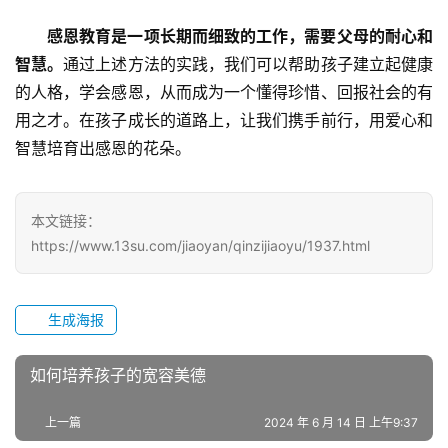
教
感恩教育是一项长期而细致的工作，需要父母的耐心和
研
智慧。
通过上述方法的实践，我们可以帮助孩子建立起健康
中
的人格，学会感恩，从而成为一个懂得珍惜、回报社会的有
心
用之才。在孩子成长的道路上，让我们携手前行，用爱心和
智慧培育出感恩的花朵。
成
长
中
本文链接：
心
https://www.13su.com/jiaoyan/qinzijiaoyu/1937.html
全
国
生成海报
青
少
如何培养孩子的宽容美德
年
叛
上一篇
2024 年 6 月 14 日 上午9:37
逆