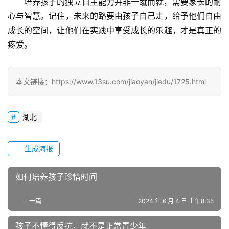
培养孩子的独立自主能力并非一蹴而就，需要家长的耐
教
心与智慧。记住，未来的路要由孩子自己走，给予他们自由
研
成长的空间，让他们在实践中享受成长的乐趣，才是真正的
中
疼爱。
心
成
本文链接：https://www.13su.com/jiaoyan/jiedu/1725.html
长
中
心
湖北
全
生成海报
国
青
如何培养孩子珍惜时间
少
年
叛
上一篇
2024 年 6 月 4 日 上午8:35
逆
孩子不懂得反抗，就不是正常青少年
专