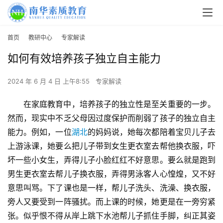
首页
教研中心
专家解读
如何有效培养孩子独立自主能力
2024 年 6 月 4 日 上午8:55
专家解读
在家庭教育中，培养孩子的独立性是至关重要的一步。
然而，现实中不乏父母因过度保护而削弱了孩子的独立自主
能力。例如，一位
湖北
的妈妈说，她每次都陪着宝贝儿子去
上游泳课，她要么把儿子带到女生更衣室去帮他换衣服，吓
坏一些小女生，弄得儿子小脸红红不好意思。要么就是跑到
男生更衣室去帮儿子换衣服，弄得男泳客人心惶煌，又不好
意思叫骂。下了课也是一样，帮儿子洗头、洗澡、换衣服，
旁人又要受到一阵骚扰。而上课的时候，她更是在一旁穷紧
张。似乎恨不得从岸上跳下水池帮儿子抓住手脚，纠正其姿