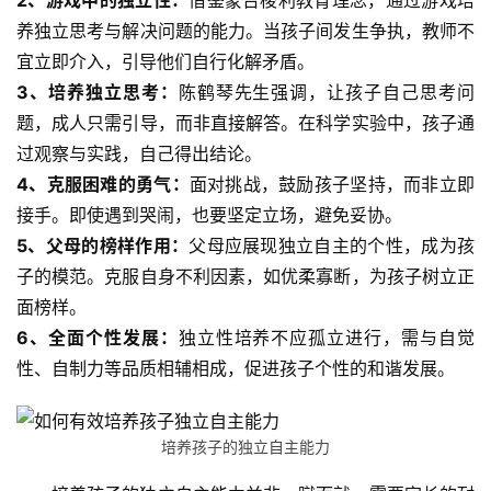
2、游戏中的独立性：
借鉴蒙台梭利教育理念，通过游戏培
我
养独立思考与解决问题的能力。当孩子间发生争执，教师不
们
宜立即介入，引导他们自行化解矛盾。
3、培养独立思考：
陈鹤琴先生强调，让孩子自己思考问
师
题，成人只需引导，而非直接解答。在科学实验中，孩子通
资
力
过观察与实践，自己得出结论。
量
4、克服困难的勇气：
面对挑战，鼓励孩子坚持，而非立即
接手。即使遇到哭闹，也要坚定立场，避免妥协。
校
5、父母的榜样作用：
父母应展现独立自主的个性，成为孩
园
子的模范。克服自身不利因素，如优柔寡断，为孩子树立正
生
面榜样。
活
6、全面个性发展：
独立性培养不应孤立进行，需与自觉
性、自制力等品质相辅相成，促进孩子个性的和谐发展。
新
闻
中
培养孩子的独立自主能力
心