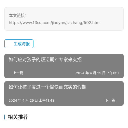
活
本文链接：
新
https://www.13su.com/jiaoyan/jiazhang/502.html
闻
中
心
生成海报
教
如何应对孩子的叛逆期？专家来支招
研
中
上一篇
2024 年 4 月 25 日 上午8:11
心
如何让孩子度过一个愉快而充实的假期
成
长
2024 年 4 月 29 日 上午11:43
下一篇
中
心
相关推荐