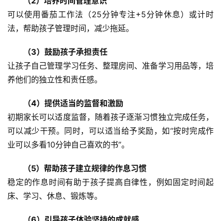
（2）培养时间管理意识
可以使用番茄工作法（25分钟专注+5分钟休息）或计时
法，帮助孩子管理时间，减少拖延。
（3）鼓励孩子承担责任
让孩子自己管理学习任务、整理房间、准备学习用品等，培
养他们的独立性和责任感。
关
于
（4）提供适当的监督和激励
我
们
初期家长可以适度监督，随着孩子逐渐习惯独立完成任务，
可以减少干预。同时，可以适当给予奖励，如“按时完成作
师
业可以多看10分钟自己喜欢的书”。
资
力
（5）帮助孩子建立规律的作息习惯
量
稳定的作息时间有助于孩子提高自律性，例如固定时间起
床、学习、休息、锻炼等。
校
园
（6）引导孩子体验坚持的成就感