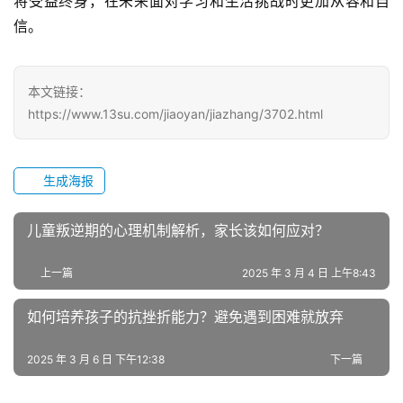
将受益终身，在未来面对学习和生活挑战时更加从容和自
信。
全
国
青
少
本文链接：
年
https://www.13su.com/jiaoyan/jiazhang/3702.html
叛
逆
专
生成海报
题
儿童叛逆期的心理机制解析，家长该如何应对？
上一篇
2025 年 3 月 4 日 上午8:43
如何培养孩子的抗挫折能力？避免遇到困难就放弃
2025 年 3 月 6 日 下午12:38
下一篇