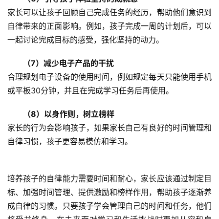
生
家长可以让孩子回顾自己完成任务的经历，帮助他们意识到
活
自律带来的正面影响。例如，孩子完成一周的计划后，可以
一起讨论完成目标的感受，强化坚持的动力。
新
闻
（7）减少电子产品的干扰
中
合理规划电子设备的使用时间，例如规定每天只能使用手机
心
或平板30分钟，并且在完成学习任务后再使用。
教
（8）以身作则，树立榜样
研
家长的行为会影响孩子，如果家长自己有良好的时间管理和
中
自律习惯，孩子更容易模仿和学习。
心
成
培养孩子的自律能力需要时间和耐心，家长应该通过制定目
长
标、加强时间管理、提供激励和榜样作用，帮助孩子逐渐养
中
成自律的习惯。只要孩子学会管理自己的时间和任务，他们
心